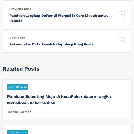
Previous post
Panduan Lengkap Daftar di Warga88: Cara Mudah untuk
Pemula
Next post
Sekumpulan Data Penuh Hidup Hong Kong Pools
Related Posts
July 29, 2026
Panduan Selecting Meja di KudaPoker dalam rangka
Menaikkan Keberhasilan
Berita Games
July 28, 2026