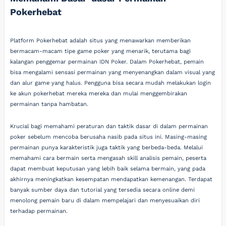
Pokerhebat
Platform Pokerhebat adalah situs yang menawarkan memberikan
bermacam-macam tipe game poker yang menarik, terutama bagi
kalangan penggemar permainan IDN Poker. Dalam Pokerhebat, pemain
bisa mengalami sensasi permainan yang menyenangkan dalam visual yang
dan alur game yang halus. Pengguna bisa secara mudah melakukan login
ke akun pokerhebat mereka mereka dan mulai menggembirakan
permainan tanpa hambatan.
Krucial bagi memahami peraturan dan taktik dasar di dalam permainan
poker sebelum mencoba berusaha nasib pada situs ini. Masing-masing
permainan punya karakteristik juga taktik yang berbeda-beda. Melalui
memahami cara bermain serta mengasah skill analisis pemain, peserta
dapat membuat keputusan yang lebih baik selama bermain, yang pada
akhirnya meningkatkan kesempatan mendapatkan kemenangan. Terdapat
banyak sumber daya dan tutorial yang tersedia secara online demi
menolong pemain baru di dalam mempelajari dan menyesuaikan diri
terhadap permainan.