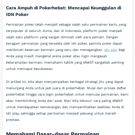
Cara Ampuh di Pokerhebat: Mencapai Keunggulan di
IDN Poker
Permainan poker telah menjadi sebagai salah satu permainan kartu yang
terpopuler di seluruh dunia, dan di Indonesia, platform poker menjadi
salah satu platform yang sangat diminati oleh para pemain. Dengan
beragam permainan yang tersedia oleh idn poker, pecinta poker dapat
menikmati keseruan bermain yang seru dan menegangkan.
idn play
Bagi
Anda yang masih mengenal arena poker atau ingin mengasah
keterampilan bermain, memahami taktik yang efektif sangatlah penting
untuk mencapai kesuksesan.
Di artikel ini, kita akan menyampaikan berbagai strategi jitu yang dapat
menunjang Anda untuk jadi juara di pokerhebat. Mulai dari proses daftar
pokerhebat hingga cara login pokerhebat untuk memulai permainan, kami
akan membimbing Anda dari awal. Mari kita telusuri cara paling efektif
untuk mendapatkan kemenangan dan memperlihatkan keahlian Anda di
idn play, sehingga setiap permainan menjadi peluang untuk meraih
prestasi.
Memahami Dasar-dasar Permainan