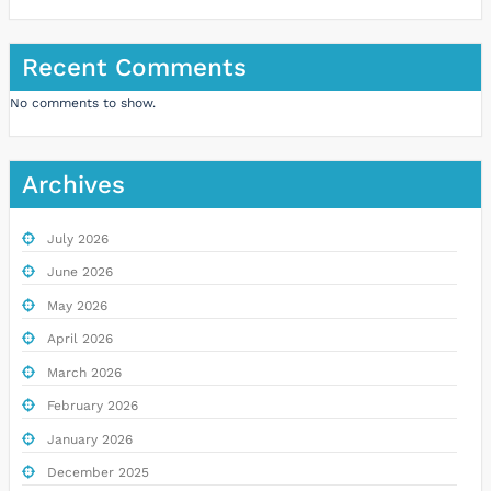
Recent Comments
No comments to show.
Archives
July 2026
June 2026
May 2026
April 2026
March 2026
February 2026
January 2026
December 2025