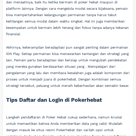
dan menaatinya, baik itu ketika bermain di poker hebat maupun di
platform lainnya. Dengan cara mengelola modal secara bijaksana, pemain
bisa mempertahankan kelangsungan permainan tanpa harus takut
kehilangan semua modal dalam waktu singkat. Hal ini juga memberikan
kesempatan untuk bermain lebih tenang dan fokus tanpa adanya tekanan
finansial.
Akhirnya, keterampilan beradaptasi pun sangat penting dalam permainan
IDN Play. Setiap permainan bisa menawarkan tantangan dan strategi yang
lain. Pemain perlu beradaptasi dan bersiap untuk mengubah pendekatan
yang mereka gunakan berdasarkan situasi yang . Mempelajari dari
pengalaman yang lalu dan membaca kesalahan juga adalah komponen dari
proses untuk menjadi juara di pokerhebat. Dengan kombinasi semua
strategi tersebut, peluang untuk meraih keberhasilan akan semakin besar.
Tips Daftar dan Login di Pokerhebat
Langkah pendaftaran di Poker Hebat cukup sederhana, namun krusial
untuk memastikan bahwa Anda memberikan data yang valid. Mulailah
dengan masuk ke situs resmi Pokerhebat dan carilah opsi untuk