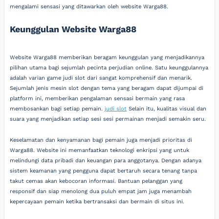
mengalami sensasi yang ditawarkan oleh website Warga88.
Keunggulan Website Warga88
Website Warga88 memberikan beragam keunggulan yang menjadikannya
pilihan utama bagi sejumlah pecinta perjudian online. Satu keunggulannya
adalah varian game judi slot dari sangat komprehensif dan menarik.
Sejumlah jenis mesin slot dengan tema yang beragam dapat dijumpai di
platform ini, memberikan pengalaman sensasi bermain yang rasa
membosankan bagi setiap pemain.
judi slot
Selain itu, kualitas visual dan
suara yang menjadikan setiap sesi sesi permainan menjadi semakin seru.
Keselamatan dan kenyamanan bagi pemain juga menjadi prioritas di
Warga88. Website ini memanfaatkan teknologi enkripsi yang untuk
melindungi data pribadi dan keuangan para anggotanya. Dengan adanya
sistem keamanan yang pengguna dapat bertaruh secara tenang tanpa
takut cemas akan kebocoran informasi. Bantuan pelanggan yang
responsif dan siap menolong dua puluh empat jam juga menambah
kepercayaan pemain ketika bertransaksi dan bermain di situs ini.