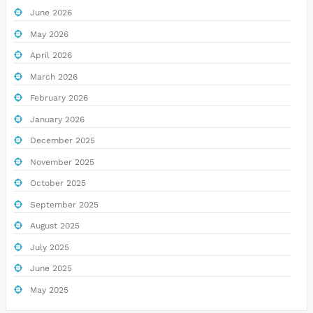
June 2026
May 2026
April 2026
March 2026
February 2026
January 2026
December 2025
November 2025
October 2025
September 2025
August 2025
July 2025
June 2025
May 2025