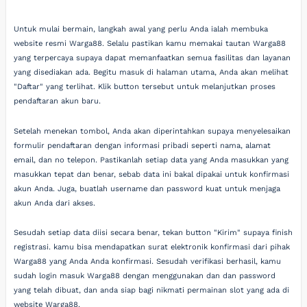
Untuk mulai bermain, langkah awal yang perlu Anda ialah membuka
website resmi Warga88. Selalu pastikan kamu memakai tautan Warga88
yang terpercaya supaya dapat memanfaatkan semua fasilitas dan layanan
yang disediakan ada. Begitu masuk di halaman utama, Anda akan melihat
"Daftar" yang terlihat. Klik button tersebut untuk melanjutkan proses
pendaftaran akun baru.
Setelah menekan tombol, Anda akan diperintahkan supaya menyelesaikan
formulir pendaftaran dengan informasi pribadi seperti nama, alamat
email, dan no telepon. Pastikanlah setiap data yang Anda masukkan yang
masukkan tepat dan benar, sebab data ini bakal dipakai untuk konfirmasi
akun Anda. Juga, buatlah username dan password kuat untuk menjaga
akun Anda dari akses.
Sesudah setiap data diisi secara benar, tekan button "Kirim" supaya finish
registrasi. kamu bisa mendapatkan surat elektronik konfirmasi dari pihak
Warga88 yang Anda Anda konfirmasi. Sesudah verifikasi berhasil, kamu
sudah login masuk Warga88 dengan menggunakan dan dan password
yang telah dibuat, dan anda siap bagi nikmati permainan slot yang ada di
website Warga88.