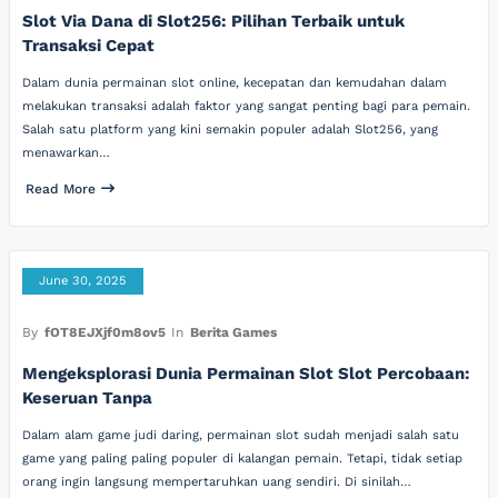
Slot Via Dana di Slot256: Pilihan Terbaik untuk
Transaksi Cepat
Dalam dunia permainan slot online, kecepatan dan kemudahan dalam
melakukan transaksi adalah faktor yang sangat penting bagi para pemain.
Salah satu platform yang kini semakin populer adalah Slot256, yang
menawarkan…
Read More
June 30, 2025
By
fOT8EJXjf0m8ov5
In
Berita Games
Mengeksplorasi Dunia Permainan Slot Slot Percobaan:
Keseruan Tanpa
Dalam alam game judi daring, permainan slot sudah menjadi salah satu
game yang paling paling populer di kalangan pemain. Tetapi, tidak setiap
orang ingin langsung mempertaruhkan uang sendiri. Di sinilah…