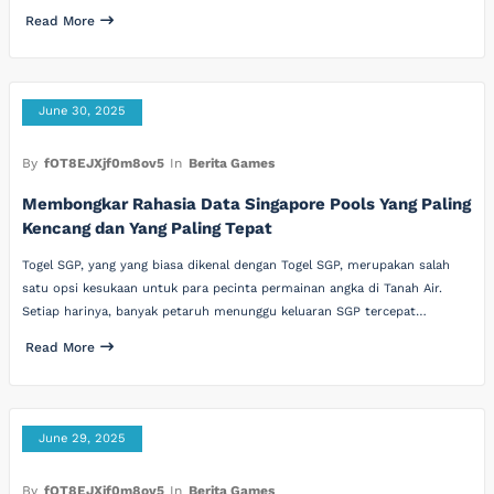
Read More
June 30, 2025
By
fOT8EJXjf0m8ov5
In
Berita Games
Membongkar Rahasia Data Singapore Pools Yang Paling
Kencang dan Yang Paling Tepat
Togel SGP, yang yang biasa dikenal dengan Togel SGP, merupakan salah
satu opsi kesukaan untuk para pecinta permainan angka di Tanah Air.
Setiap harinya, banyak petaruh menunggu keluaran SGP tercepat…
Read More
June 29, 2025
By
fOT8EJXjf0m8ov5
In
Berita Games