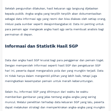
Setelah pengundian dilakukan, hasil keluaran sgp langsung dijelaskan
kepada publik. Angka-angka yang terpilih terpilih akan dokumentasikan
sebagai data informasi sgp yang resmi dan bisa diakses oleh setiap orang,
inklusi pada sumber seperti desajombangjabar.id. Data ini penting untuk
para pemain agar mengecek angka hasil sgp serta membuat analisis bagi
permainan di depan.
Informasi dan Statistik Hasil SGP
Data dan angka hasil SGP krusial bagi para penggemar dan pemain togel.
Dengan memperoleh informasi seperti hasil SGP dan pengeluaran SGP
hari ini, peserta dapat menganalisis pola dan yang mungkin terjadi. Data
ini tidak hanya dalam mengambil pilihan yang lebih baik, tetapi juga
meningkatkan kesempatan pemain untuk meraih keberuntungan.
Selain itu, informasi SGP yang dihimpun dari waktu ke waktu
memberikan gambaran yang jelas tentang angka-angka yang sering
muncul. Melalui penelitian terhadap data keluaran SGP yang lalu, peserta
dapat melakukan strategi dan memperkirakan angka-angka yang mungkin