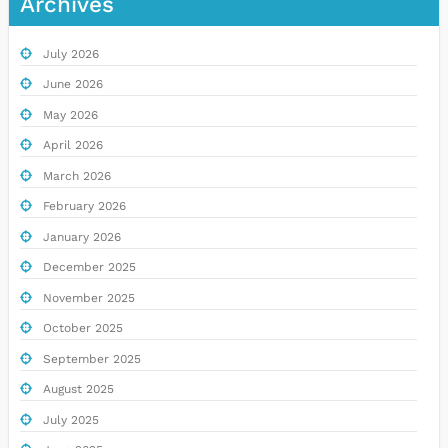
Archives
July 2026
June 2026
May 2026
April 2026
March 2026
February 2026
January 2026
December 2025
November 2025
October 2025
September 2025
August 2025
July 2025