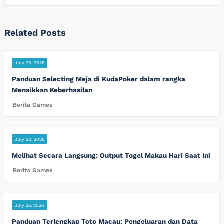
Related Posts
July 29, 2026
Panduan Selecting Meja di KudaPoker dalam rangka
Menaikkan Keberhasilan
Berita Games
July 28, 2026
Melihat Secara Langsung: Output Togel Makau Hari Saat Ini
Berita Games
July 26, 2026
Panduan Terlengkap Toto Macau: Pengeluaran dan Data