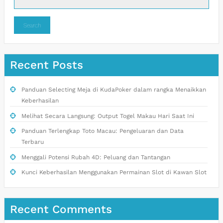
Search
Recent Posts
Panduan Selecting Meja di KudaPoker dalam rangka Menaikkan
Keberhasilan
Melihat Secara Langsung: Output Togel Makau Hari Saat Ini
Panduan Terlengkap Toto Macau: Pengeluaran dan Data
Terbaru
Menggali Potensi Rubah 4D: Peluang dan Tantangan
Kunci Keberhasilan Menggunakan Permainan Slot di Kawan Slot
Recent Comments