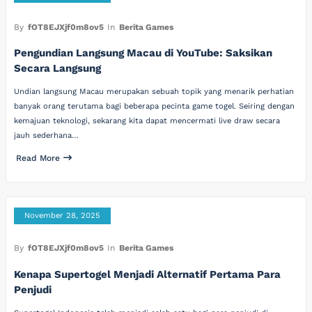
By
fOT8EJXjf0m8ov5
In
Berita Games
Pengundian Langsung Macau di YouTube: Saksikan
Secara Langsung
Undian langsung Macau merupakan sebuah topik yang menarik perhatian
banyak orang terutama bagi beberapa pecinta game togel. Seiring dengan
kemajuan teknologi, sekarang kita dapat mencermati live draw secara
jauh sederhana…
Read More
November 28, 2025
By
fOT8EJXjf0m8ov5
In
Berita Games
Kenapa Supertogel Menjadi Alternatif Pertama Para
Penjudi