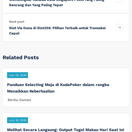
Kencang dan Yang Paling Tepat
Next post
Slot Via Dana di Slot256: Pilihan Terbaik untuk Transaksi
Cepat
Related Posts
July 29, 2026
Panduan Selecting Meja di KudaPoker dalam rangka
Menaikkan Keberhasilan
Berita Games
July 28, 2026
Melihat Secara Langsung: Output Togel Makau Hari Saat Ini