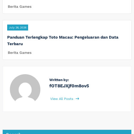
Berita Games
July 26, 2026
Panduan Terlengkap Toto Macau: Pengeluaran dan Data
Terbaru
Berita Games
Written by:
fOT8EJXjf0m8ov5
View All Posts