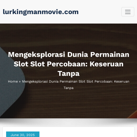
Skip
lurkingmanmovie.com
to
content
Mengeksplorasi Dunia Permainan
Slot Slot Percobaan: Keseruan
Tanpa
Home
»
Mengeksplorasi Dunia Permainan Slot Slot Percobaan: Keseruan
Tanpa
June 30, 2025