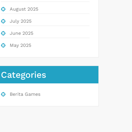
August 2025
July 2025
June 2025
May 2025
Categories
Berita Games