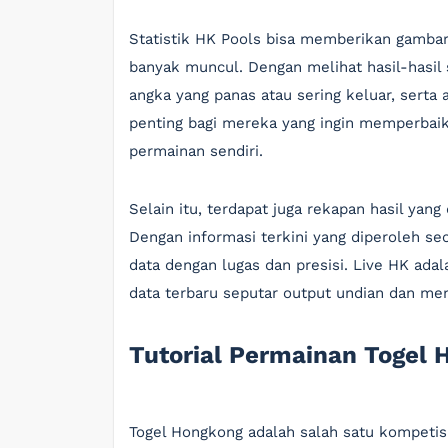
Statistik HK Pools bisa memberikan gambar
banyak muncul. Dengan melihat hasil-hasil
angka yang panas atau sering keluar, serta 
penting bagi mereka yang ingin memperbai
permainan sendiri.
Selain itu, terdapat juga rekapan hasil yan
Dengan informasi terkini yang diperoleh s
data dengan lugas dan presisi. Live HK ada
data terbaru seputar output undian dan me
Tutorial Permainan Togel 
Togel Hongkong adalah salah satu kompetisi