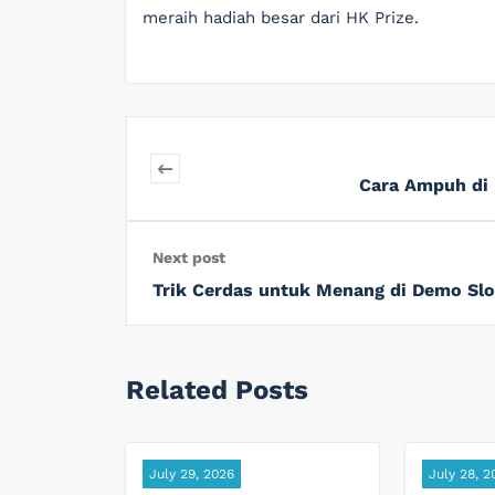
meraih hadiah besar dari HK Prize.
Cara Ampuh di 
Next post
Trik Cerdas untuk Menang di Demo Slo
Related Posts
July 29, 2026
July 28, 2