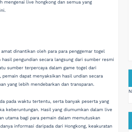
jauh mengenai live hongkong dan semua yang
ni.
amat dinantikan oleh para para penggemar togel
n hasil pengundian secara langsung dari sumber resmi
atu sumber terpercaya dalam game togel dari
, pemain dapat menyaksikan hasil undian secara
man yang lebih mendebarkan dan transparan.
N
ada pada waktu tertentu, serta banyak peserta yang
ka keberuntungan. Hasil yang diumumkan dalam live
cuan utama bagi para pemain dalam memutuskan
adanya informasi daripada dari Hongkong, keakuratan