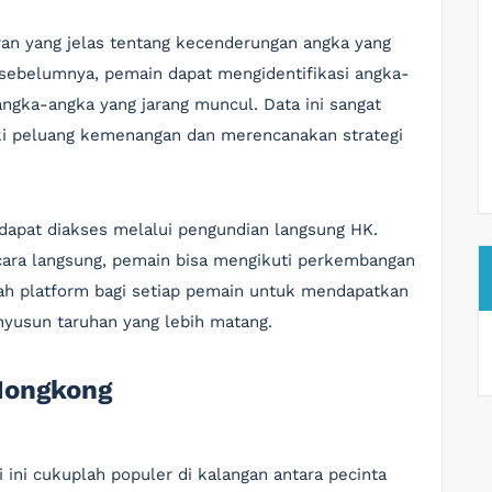
an yang jelas tentang kecenderungan angka yang
 sebelumnya, pemain dapat mengidentifikasi angka-
angka-angka yang jarang muncul. Data ini sangat
ki peluang kemenangan dan merencanakan strategi
g dapat diakses melalui pengundian langsung HK.
ecara langsung, pemain bisa mengikuti perkembangan
lah platform bagi setiap pemain untuk mendapatkan
nyusun taruhan yang lebih matang.
Hongkong
 ini cukuplah populer di kalangan antara pecinta