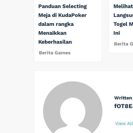
Panduan Selecting
Melihat
Meja di KudaPoker
Langsu
dalam rangka
Togel M
Menaikkan
Ini
Keberhasilan
Berita 
Berita Games
Written
fOT8E
View Al