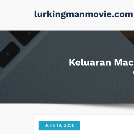
Skip
lurkingmanmovie.com
to
content
Keluaran Maca
June 19, 2026