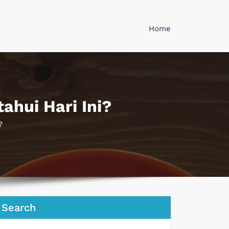
Home
ahui Hari Ini?
?
Search