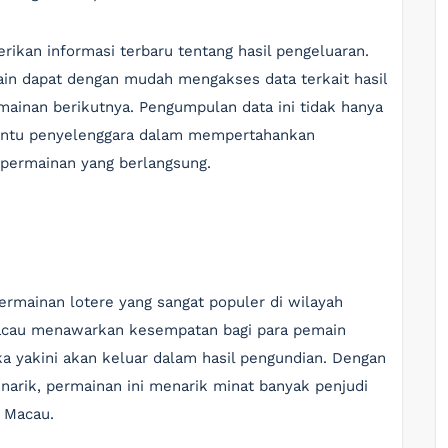
erikan informasi terbaru tentang hasil pengeluaran.
in dapat dengan mudah mengakses data terkait hasil
mainan berikutnya. Pengumpulan data ini tidak hanya
bantu penyelenggara dalam mempertahankan
 permainan yang berlangsung.
rmainan lotere yang sangat populer di wilayah
Macau menawarkan kesempatan bagi para pemain
 yakini akan keluar dalam hasil pengundian. Dengan
narik, permainan ini menarik minat banyak penjudi
e Macau.