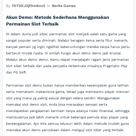
By
fOT8EJXjf0m8ov5
In
Berita Games
Akun Demo: Metode Sederhana Menggunakan
Permainan Slot Terbaik
Di dalam dunia judi siber, permainan slot menjadi salah satu game yang
sangat populer serta diminati. Melalui beragam tema serta fitur menarik,
banyak pemain yg ingin ngelihat keberuntungan mereka tanpa harus perlu
bertaruh modal nyata. Di sinilah fungsi akun demo demo jadi krusial.
Melalui akun demo demo, Kamu dapat menjelajahi ragam jenis permainan
slot siber terbaik dari pada penyedia terkemuka misalnya Pragmatic Play
dan PG Soft.
Permainan slot demo bukan hanya memberikan kesempatan guna latihan
serta memahami mekanisme game, tetapi juga membantu player mencari
slot yang mana yg paling sesuai dengan selera sendiri. Menggunakan
memakai slot demo slot, Anda bisa merasakan sensasi serta
mendapatkan pengalaman bermain tanpa adanya risiko finansial, sehingga
membuatnya jadi lebih menarik untuk beberapa pemula atau player yang
berpengalaman. Ayo kita semua telusuri lebih dalam metode mudah guna
memakai akun demo percobaan dalam menguji slot siber yang terbaik.