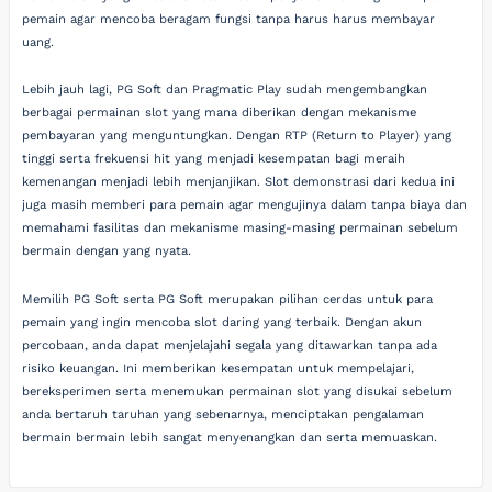
pemain agar mencoba beragam fungsi tanpa harus harus membayar
uang.
Lebih jauh lagi, PG Soft dan Pragmatic Play sudah mengembangkan
berbagai permainan slot yang mana diberikan dengan mekanisme
pembayaran yang menguntungkan. Dengan RTP (Return to Player) yang
tinggi serta frekuensi hit yang menjadi kesempatan bagi meraih
kemenangan menjadi lebih menjanjikan. Slot demonstrasi dari kedua ini
juga masih memberi para pemain agar mengujinya dalam tanpa biaya dan
memahami fasilitas dan mekanisme masing-masing permainan sebelum
bermain dengan yang nyata.
Memilih PG Soft serta PG Soft merupakan pilihan cerdas untuk para
pemain yang ingin mencoba slot daring yang terbaik. Dengan akun
percobaan, anda dapat menjelajahi segala yang ditawarkan tanpa ada
risiko keuangan. Ini memberikan kesempatan untuk mempelajari,
bereksperimen serta menemukan permainan slot yang disukai sebelum
anda bertaruh taruhan yang sebenarnya, menciptakan pengalaman
bermain bermain lebih sangat menyenangkan dan serta memuaskan.