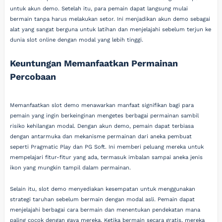
untuk akun demo. Setelah itu, para pemain dapat langsung mulai
bermain tanpa harus melakukan setor. Ini menjadikan akun demo sebagai
alat yang sangat berguna untuk latihan dan menjelajahi sebelum terjun ke
dunia slot online dengan modal yang lebih tinggi.
Keuntungan Memanfaatkan Permainan
Percobaan
Memanfaatkan slot demo menawarkan manfaat signifikan bagi para
pemain yang ingin berkeinginan mengetes berbagai permainan sambil
risiko kehilangan modal. Dengan akun demo, pemain dapat terbiasa
dengan antarmuka dan mekanisme permainan dari aneka pembuat
seperti Pragmatic Play dan PG Soft. Ini memberi peluang mereka untuk
mempelajari fitur-fitur yang ada, termasuk imbalan sampai aneka jenis
ikon yang mungkin tampil dalam permainan.
Selain itu, slot demo menyediakan kesempatan untuk menggunakan
strategi taruhan sebelum bermain dengan modal asli. Pemain dapat
menjelajahi berbagai cara bermain dan menentukan pendekatan mana
paling cocok dengan gaya mereka. Ketika bermain secara gratis, mereka