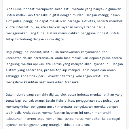
Slot Pulsa Indosat merupakan salah satu metode yang banyak digunakan
untuk melakukan transaksi digital dengan mudah. Dengan menggunakan
slot pulsa, pengguna dapat melakukan berbagai aktivitas, seperti membeli
kuota internet, pulsa, atau bahkan layanan lainnya tanpa harus
menggunakan uang tunai. Hal ini memudahkan pengguna Indosat untuk
tetap terhubung dengan dunia digital.
Bagi pengguna Indosat, slot pulsa menawarkan kenyamanan dan
kecepatan dalam bertransaksi. Anda bisa melakukan deposit pulsa secara
langsung melalui aplikasi atau situs yang menyediakan layanan ini. Dengan
sistem yang sederhana, proses top-up menjadi lebih cepat dan aman,
sehingga Anda tidak perlu khawatir tentang kehilangan waktu atau
mengalami kesulitan saat melakukan transaksi.
Dalam dunia yang semakin digital, slot pulsa Indosat menjadi pilihan yang
tepat bagi banyak orang. Selain fleksibilitas, penggunaan slot pulsa juga
memungkinkan pengguna untuk mengatur pengeluaran mereka dengan
lebih baik. Anda dapat memanfaatkan layanan ini untuk memenuhi
kebutuhan internet atau komunikasi tanpa harus mendaftar ke berbagai
layanan berlangganan yang mungkin tidak diperlukan.