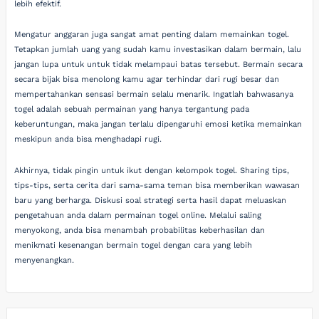
lebih efektif.
Mengatur anggaran juga sangat amat penting dalam memainkan togel.
Tetapkan jumlah uang yang sudah kamu investasikan dalam bermain, lalu
jangan lupa untuk untuk tidak melampaui batas tersebut. Bermain secara
secara bijak bisa menolong kamu agar terhindar dari rugi besar dan
mempertahankan sensasi bermain selalu menarik. Ingatlah bahwasanya
togel adalah sebuah permainan yang hanya tergantung pada
keberuntungan, maka jangan terlalu dipengaruhi emosi ketika memainkan
meskipun anda bisa menghadapi rugi.
Akhirnya, tidak pingin untuk ikut dengan kelompok togel. Sharing tips,
tips-tips, serta cerita dari sama-sama teman bisa memberikan wawasan
baru yang berharga. Diskusi soal strategi serta hasil dapat meluaskan
pengetahuan anda dalam permainan togel online. Melalui saling
menyokong, anda bisa menambah probabilitas keberhasilan dan
menikmati kesenangan bermain togel dengan cara yang lebih
menyenangkan.