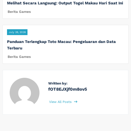
Melihat Secara Langsung: Output Togel Makau Hari Saat Ini
Berita Games
July 26, 2026
Panduan Terlengkap Toto Macau: Pengeluaran dan Data
Terbaru
Berita Games
Written by:
fOT8EJXjf0m8ov5
View All Posts