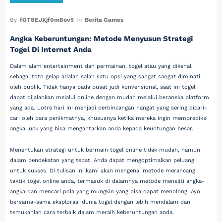
By
fOT8EJXjf0m8ov5
In
Berita Games
Angka Keberuntungan: Metode Menyusun Strategi
Togel Di Internet Anda
Dalam alam entertainment dan permainan, togel atau yang dikenal
sebagai toto gelap adalah salah satu opsi yang sangat sangat diminati
oleh publik. Tidak hanya pada pusat judi konvensional, saat ini togel
dapat dijalankan melalui online dengan mudah melalui beraneka platform
yang ada. Lotre hari ini menjadi perbincangan hangat yang sering dicari-
cari oleh para penikmatnya, khususnya ketika mereka ingin memprediksi
angka luck yang bisa mengantarkan anda kepada keuntungan besar.
Menentukan strategi untuk bermain togel online tidak mudah, namun
dalam pendekatan yang tepat, Anda dapat mengoptimalkan peluang
untuk sukses. Di tulisan ini kami akan mengenai metode merancang
taktik togel online anda, termasuk di dalamnya metode meneliti angka-
angka dan mencari pola yang mungkin yang bisa dapat menolong. Ayo
bersama-sama eksplorasi dunia togel dengan lebih mendalam dan
temukanlah cara terbaik dalam meraih keberuntungan anda.