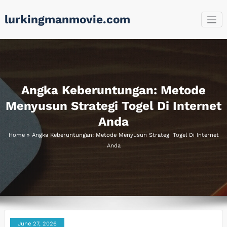
Skip
lurkingmanmovie.com
to
content
Angka Keberuntungan: Metode
Menyusun Strategi Togel Di Internet
Anda
Home
»
Angka Keberuntungan: Metode Menyusun Strategi Togel Di Internet
Anda
June 27, 2026