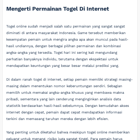
Mengerti Permainan Togel Di Internet
Togel online sudah menjadi salah satu permainan yang sangat sangat
diminati di antara masyarakat Indonesia. Game tersebut memberikan
kesempatan pemain untuk mengira angka apa akan muncul pada hasil-
hasil undiannya, dengan berbagai pilihan permainan dan kombinasi
angka-angka yang tersedia. Togel hari ini sering kali mengundang
perhatian banyaknya individu, terutama dengan ekspektasi untuk
mendapatkan keuntungan yang besar besar melalui prediksi yang.
Di dalam ranah togel di internet, setiap pemain memiliki strategi masing-
masing dalam menentukan nomor keberuntungan sendiri. Sebagian
memilih untuk memakai angka-angka khusus yang membawa makna
pribadi, sementara yang lain cenderung menginginkan analisis data
statistik berdasarkan hasil-hasil sebelumnya. Dengan kemudahan akses
internet dengan cepat, pemain dapat cepat mendapatkan informasi
terkini dan memasang taruhan mereka dengan lebih efisien.
Yang penting untuk diketahui bahwa meskipun togel online memberikan
peluang untuk menang, risiko juga sangat tinggi. Para pemain harus