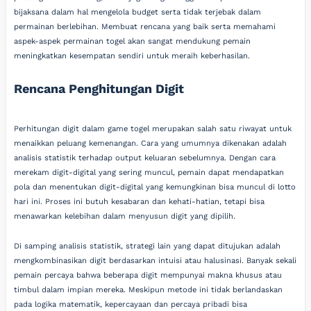
bijaksana dalam hal mengelola budget serta tidak terjebak dalam
permainan berlebihan. Membuat rencana yang baik serta memahami
aspek-aspek permainan togel akan sangat mendukung pemain
meningkatkan kesempatan sendiri untuk meraih keberhasilan.
Rencana Penghitungan Digit
Perhitungan digit dalam game togel merupakan salah satu riwayat untuk
menaikkan peluang kemenangan. Cara yang umumnya dikenakan adalah
analisis statistik terhadap output keluaran sebelumnya. Dengan cara
merekam digit-digital yang sering muncul, pemain dapat mendapatkan
pola dan menentukan digit-digital yang kemungkinan bisa muncul di lotto
hari ini. Proses ini butuh kesabaran dan kehati-hatian, tetapi bisa
menawarkan kelebihan dalam menyusun digit yang dipilih.
Di samping analisis statistik, strategi lain yang dapat ditujukan adalah
mengkombinasikan digit berdasarkan intuisi atau halusinasi. Banyak sekali
pemain percaya bahwa beberapa digit mempunyai makna khusus atau
timbul dalam impian mereka. Meskipun metode ini tidak berlandaskan
pada logika matematik, kepercayaan dan percaya pribadi bisa