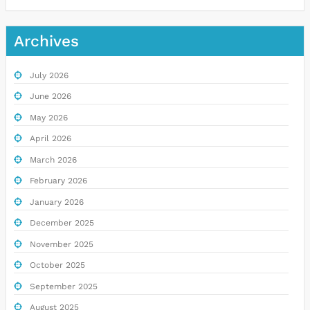
Archives
July 2026
June 2026
May 2026
April 2026
March 2026
February 2026
January 2026
December 2025
November 2025
October 2025
September 2025
August 2025