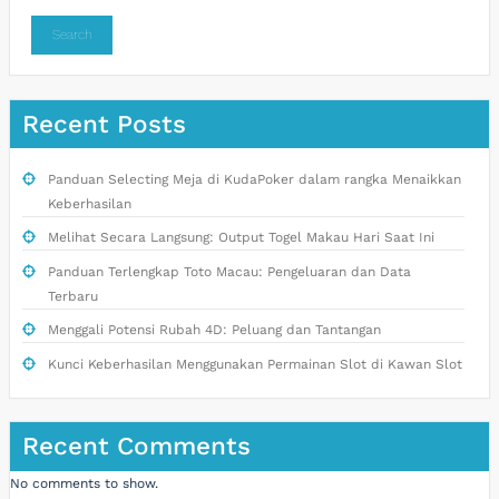
Search
Recent Posts
Panduan Selecting Meja di KudaPoker dalam rangka Menaikkan
Keberhasilan
Melihat Secara Langsung: Output Togel Makau Hari Saat Ini
Panduan Terlengkap Toto Macau: Pengeluaran dan Data
Terbaru
Menggali Potensi Rubah 4D: Peluang dan Tantangan
Kunci Keberhasilan Menggunakan Permainan Slot di Kawan Slot
Recent Comments
No comments to show.