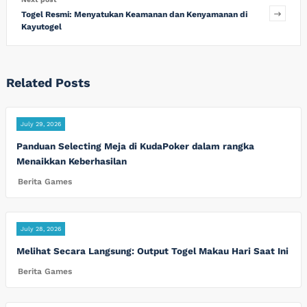
Togel Resmi: Menyatukan Keamanan dan Kenyamanan di
Kayutogel
Related Posts
July 29, 2026
Panduan Selecting Meja di KudaPoker dalam rangka
Menaikkan Keberhasilan
Berita Games
July 28, 2026
Melihat Secara Langsung: Output Togel Makau Hari Saat Ini
Berita Games