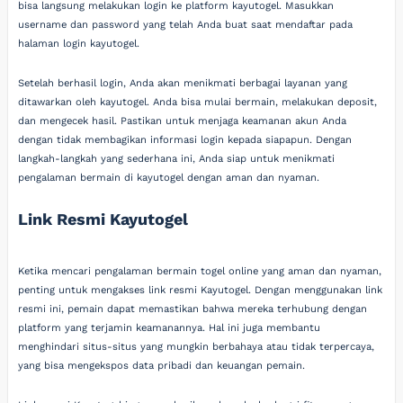
bisa langsung melakukan login ke platform kayutogel. Masukkan
username dan password yang telah Anda buat saat mendaftar pada
halaman login kayutogel.
Setelah berhasil login, Anda akan menikmati berbagai layanan yang
ditawarkan oleh kayutogel. Anda bisa mulai bermain, melakukan deposit,
dan mengecek hasil. Pastikan untuk menjaga keamanan akun Anda
dengan tidak membagikan informasi login kepada siapapun. Dengan
langkah-langkah yang sederhana ini, Anda siap untuk menikmati
pengalaman bermain di kayutogel dengan aman dan nyaman.
Link Resmi Kayutogel
Ketika mencari pengalaman bermain togel online yang aman dan nyaman,
penting untuk mengakses link resmi Kayutogel. Dengan menggunakan link
resmi ini, pemain dapat memastikan bahwa mereka terhubung dengan
platform yang terjamin keamanannya. Hal ini juga membantu
menghindari situs-situs yang mungkin berbahaya atau tidak terpercaya,
yang bisa mengekspos data pribadi dan keuangan pemain.