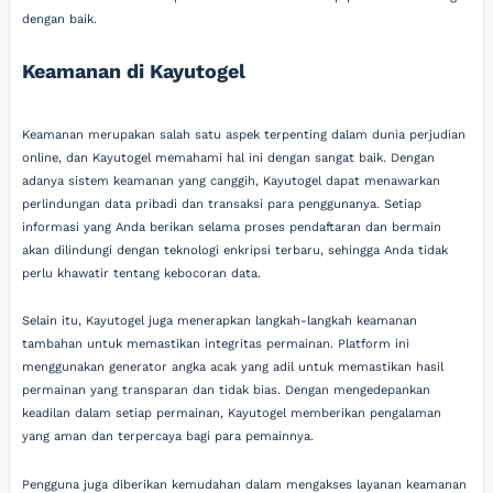
dengan baik.
Keamanan di Kayutogel
Keamanan merupakan salah satu aspek terpenting dalam dunia perjudian
online, dan Kayutogel memahami hal ini dengan sangat baik. Dengan
adanya sistem keamanan yang canggih, Kayutogel dapat menawarkan
perlindungan data pribadi dan transaksi para penggunanya. Setiap
informasi yang Anda berikan selama proses pendaftaran dan bermain
akan dilindungi dengan teknologi enkripsi terbaru, sehingga Anda tidak
perlu khawatir tentang kebocoran data.
Selain itu, Kayutogel juga menerapkan langkah-langkah keamanan
tambahan untuk memastikan integritas permainan. Platform ini
menggunakan generator angka acak yang adil untuk memastikan hasil
permainan yang transparan dan tidak bias. Dengan mengedepankan
keadilan dalam setiap permainan, Kayutogel memberikan pengalaman
yang aman dan terpercaya bagi para pemainnya.
Pengguna juga diberikan kemudahan dalam mengakses layanan keamanan