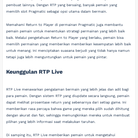
pembuat lainnya. Dengan RTP yang bersaing, banyak pemain yang
memilih slot Pragmatic sebagai opsi utama dalam bermain.
Memahami Return to Player di permainan Pragmatic juga membantu
pemain pemain untuk menentukan strategi permainan yang lebih baik
baik. Melalui pengetahuan Return to Player yang berlaku, pemain bisa
memilih permainan yang memberikan memberikan kesempatan lebih baik
untuk menang. Ini menciptakan suasana berjudi yang tidak hanya namun
tetapi juga lebih menguntungkan untuk pemain yang pintar.
Keunggulan RTP Live
RTP Live menawarkan pengalaman bermain yang lebih jelas dan adil bagi
para pemain. Dengan sistem RTP yang diupdate secara langsung, pemain
dapat melihat prosentase return yang sebenarnya dari setiap game. Ini
memberikan rasa percaya bahwa game yang mereka pilih sudah dihitung
dengan akurat dan fair, sehingga memungkinkan mereka untuk membuat
pilihan yang lebih informasi saat melakukan taruhan.
Di samping itu, RTP Live memberikan pemain untuk mengetahui