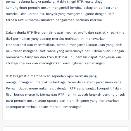
pemain selama jangka panjang. Makin tinggi RTP, maka tinggi
kemungkinan pemain untuk mengambil kembali sebagian dari taruhan
mereka. Oleh karena itu, banyak yang mengambil game dengan RTP
terbaik untuk memaksimalkan pengalaman bermain mereka.
Dalam dunia RTP live, pemain dapat melihat profit dan statistik real-time
dari permainan yang sedang mereka mainkan. Ini menawarkan
transparansi dan memfasilitasi pemain mengambil keputusan yang lebih
baik tepat mengenai slot mana yang seharusnya perlu dimainkan. Dengan
memahami tampilan dan tren RTP hari ini, pemain dapat menyesuaikan
strategi mereka dan meningkatkan kemungkinan kemenangan.
RTP Pragmatic memberikan sejumlah opsi bermain yang
mengguntungkan, mencakup berbagai tema dan sistem permainan yang.
Pemain dapat menemukan slot dengan RTP yang sangat kompetitif dan
fitur bonus menarik. Memantau RTP hari ini adalah langkah penting untuk
para pemain untuk tetap update dan memilih game yang menawarkan
kesempatan terbaik dalam meraih kemenangan.