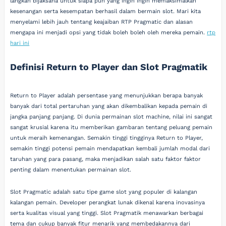
langkah bijaksana untuk siapa pun yang ingin ingin memaksimalkan
kesenangan serta kesempatan berhasil dalam bermain slot. Mari kita
menyelami lebih jauh tentang keajaiban RTP Pragmatic dan alasan
mengapa ini menjadi opsi yang tidak boleh boleh oleh mereka pemain.
rtp
hari ini
Definisi Return to Player dan Slot Pragmatik
Return to Player adalah persentase yang menunjukkan berapa banyak
banyak dari total pertaruhan yang akan dikembalikan kepada pemain di
jangka panjang panjang. Di dunia permainan slot machine, nilai ini sangat
sangat krusial karena itu memberikan gambaran tentang peluang pemain
untuk meraih kemenangan. Semakin tinggi tingginya Return to Player,
semakin tinggi potensi pemain mendapatkan kembali jumlah modal dari
taruhan yang para pasang, maka menjadikan salah satu faktor faktor
penting dalam menentukan permainan slot.
Slot Pragmatic adalah satu tipe game slot yang populer di kalangan
kalangan pemain. Developer perangkat lunak dikenal karena inovasinya
serta kualitas visual yang tinggi. Slot Pragmatik menawarkan berbagai
tema dan cukup banyak fitur menarik yang membedakannya dari