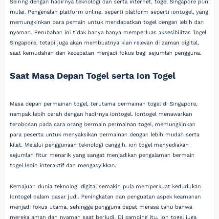
Seiring dengan hadirnya teknologi dan serta internet, togel Singapore pun
mulai. Pengenalan platform online, seperti platform seperti iontogel, yang
memungkinkan para pemain untuk mendapatkan togel dengan lebih dan
nyaman. Perubahan ini tidak hanya hanya memperluas aksesibilitas Togel
Singapore, tetapi juga akan membuatnya kian relevan di zaman digital,
saat kemudahan dan kecepatan menjadi fokus bagi sejumlah pengguna.
Saat Masa Depan Togel serta Ion Togel
Masa depan permainan togel, terutama permainan togel di Singapore,
nampak lebih cerah dengan hadirnya Iontogel. Iontogel menawarkan
terobosan pada cara orang bermain permainan togel, memungkinkan
para peserta untuk menyaksikan permainan dengan lebih mudah serta
kilat. Melalui penggunaan teknologi canggih, ion togel menyediakan
sejumlah fitur menarik yang sangat menjadikan pengalaman bermain
togel lebih interaktif dan mengasyikkan.
Kemajuan dunia teknologi digital semakin pula memperkuat kedudukan
Iontogel dalam pasar judi. Peningkatan dan penguatan aspek keamanan
menjadi fokus utama, sehingga pengguna dapat merasa tahu bahwa
mereka aman dan nyaman saat berjudi. Di samping itu, ion togel juga