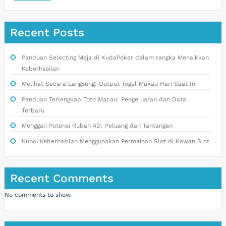
Recent Posts
Panduan Selecting Meja di KudaPoker dalam rangka Menaikkan
Keberhasilan
Melihat Secara Langsung: Output Togel Makau Hari Saat Ini
Panduan Terlengkap Toto Macau: Pengeluaran dan Data
Terbaru
Menggali Potensi Rubah 4D: Peluang dan Tantangan
Kunci Keberhasilan Menggunakan Permainan Slot di Kawan Slot
Recent Comments
No comments to show.