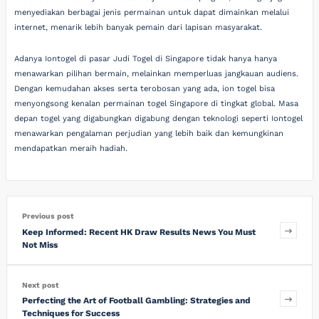
menyediakan berbagai jenis permainan untuk dapat dimainkan melalui
internet, menarik lebih banyak pemain dari lapisan masyarakat.
Adanya Iontogel di pasar Judi Togel di Singapore tidak hanya hanya
menawarkan pilihan bermain, melainkan memperluas jangkauan audiens.
Dengan kemudahan akses serta terobosan yang ada, ion togel bisa
menyongsong kenalan permainan togel Singapore di tingkat global. Masa
depan togel yang digabungkan digabung dengan teknologi seperti Iontogel
menawarkan pengalaman perjudian yang lebih baik dan kemungkinan
mendapatkan meraih hadiah.
Previous post
Keep Informed: Recent HK Draw Results News You Must
Not Miss
Next post
Perfecting the Art of Football Gambling: Strategies and
Techniques for Success