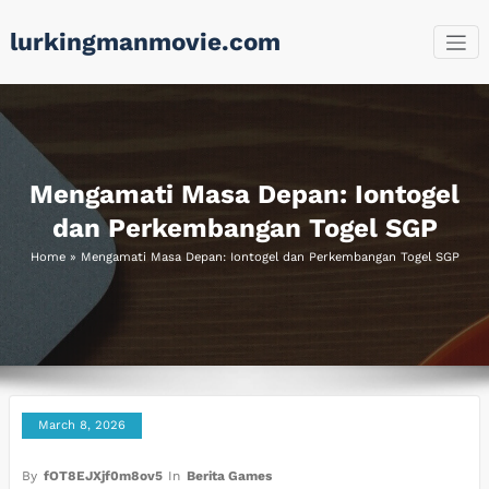
Skip
lurkingmanmovie.com
to
content
Mengamati Masa Depan: Iontogel
dan Perkembangan Togel SGP
Home
»
Mengamati Masa Depan: Iontogel dan Perkembangan Togel SGP
March 8, 2026
By
fOT8EJXjf0m8ov5
In
Berita Games