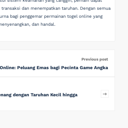
lui sistem keamanan yang canggih, pemain dapat
 transaksi dan menempatkan taruhan. Dengan semua
purna bagi penggemar permainan togel online yang
menyenangkan, dan handal.
Previous post
Online: Peluang Emas bagi Pecinta Game Angka
enang dengan Taruhan Kecil hingga