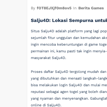
By
fOT8EJXjf0m8ov5
In
Berita Games
Salju4D: Lokasi Sempurna untu
Situs Salju4D adalah platform yang lagi pop
sejumlah fitur unggulan dan kemudahan akse
ingin mencoba keberuntungan di game togel
permainan ini, kamu pasti tak ingin menyi
masyarakat Salju4D.
Proses daftar Salju4D tergolong mudah dan
yang dibutuhkan dan menaati langkah-langka
bisa melakukan login Salju4D dan mulai me
reputasi sebagai agen togel yang boleh di
yang nyaman dan menyenangkan. Gabunglah 
online di Salju4D.