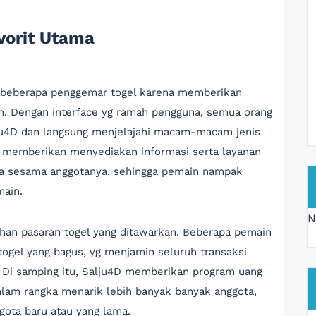
vorit Utama
gi beberapa penggemar togel karena memberikan
. Dengan interface yg ramah pengguna, semua orang
ju4D dan langsung menjelajahi macam-macam jenis
m memberikan menyediakan informasi serta layanan
 sesama anggotanya, sehingga pemain nampak
main.
N
ihan pasaran togel yang ditawarkan. Beberapa pemain
togel yang bagus, yg menjamin seluruh transaksi
 Di samping itu, Salju4D memberikan program uang
lam rangka menarik lebih banyak banyak anggota,
ota baru atau yang lama.