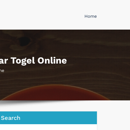
Home
r Togel Online
ne
Search