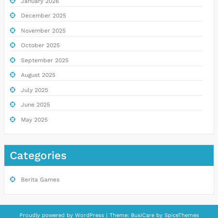
January 2026
December 2025
November 2025
October 2025
September 2025
August 2025
July 2025
June 2025
May 2025
Categories
Berita Games
Proudly powered by
WordPress
| Theme:
BusiCare
by
SpiceThemes