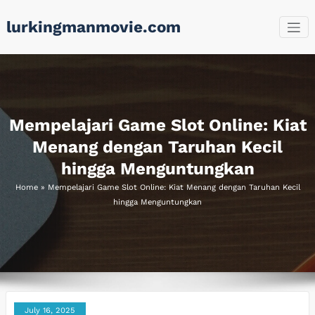
Skip
lurkingmanmovie.com
to
content
Mempelajari Game Slot Online: Kiat
Menang dengan Taruhan Kecil
hingga Menguntungkan
Home
»
Mempelajari Game Slot Online: Kiat Menang dengan Taruhan Kecil
hingga Menguntungkan
July 16, 2025