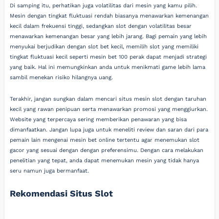
Di samping itu, perhatikan juga volatilitas dari mesin yang kamu pilih.
Mesin dengan tingkat fluktuasi rendah biasanya menawarkan kemenangan
kecil dalam frekuensi tinggi, sedangkan slot dengan volatilitas besar
menawarkan kemenangan besar yang lebih jarang. Bagi pemain yang lebih
menyukai berjudikan dengan slot bet kecil, memilih slot yang memiliki
tingkat fluktuasi kecil seperti mesin bet 100 perak dapat menjadi strategi
yang baik. Hal ini memungkinkan anda untuk menikmati game lebih lama
sambil menekan risiko hilangnya uang.
Terakhir, jangan sungkan dalam mencari situs mesin slot dengan taruhan
kecil yang rawan penipuan serta menawarkan promosi yang menggiurkan.
Website yang terpercaya sering memberikan penawaran yang bisa
dimanfaatkan. Jangan lupa juga untuk meneliti review dan saran dari para
pemain lain mengenai mesin bet online tertentu agar menemukan slot
gacor yang sesuai dengan dengan preferensimu. Dengan cara melakukan
penelitian yang tepat, anda dapat menemukan mesin yang tidak hanya
seru namun juga bermanfaat.
Rekomendasi Situs Slot