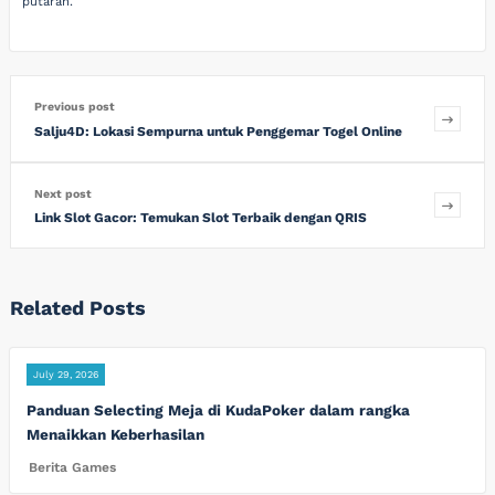
putaran.
Previous post
Salju4D: Lokasi Sempurna untuk Penggemar Togel Online
Next post
Link Slot Gacor: Temukan Slot Terbaik dengan QRIS
Related Posts
July 29, 2026
Panduan Selecting Meja di KudaPoker dalam rangka
Menaikkan Keberhasilan
Berita Games