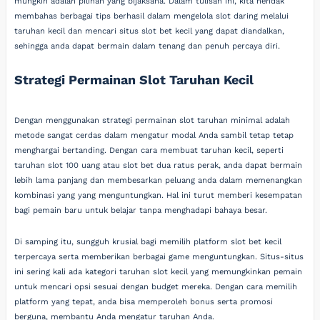
mungkin adalah pilihan yang bijaksana. Dalam tulisan ini, kita hendak
membahas berbagai tips berhasil dalam mengelola slot daring melalui
taruhan kecil dan mencari situs slot bet kecil yang dapat diandalkan,
sehingga anda dapat bermain dalam tenang dan penuh percaya diri.
Strategi Permainan Slot Taruhan Kecil
Dengan menggunakan strategi permainan slot taruhan minimal adalah
metode sangat cerdas dalam mengatur modal Anda sambil tetap tetap
menghargai bertanding. Dengan cara membuat taruhan kecil, seperti
taruhan slot 100 uang atau slot bet dua ratus perak, anda dapat bermain
lebih lama panjang dan membesarkan peluang anda dalam memenangkan
kombinasi yang yang menguntungkan. Hal ini turut memberi kesempatan
bagi pemain baru untuk belajar tanpa menghadapi bahaya besar.
Di samping itu, sungguh krusial bagi memilih platform slot bet kecil
terpercaya serta memberikan berbagai game menguntungkan. Situs-situs
ini sering kali ada kategori taruhan slot kecil yang memungkinkan pemain
untuk mencari opsi sesuai dengan budget mereka. Dengan cara memilih
platform yang tepat, anda bisa memperoleh bonus serta promosi
berguna, membantu Anda mengatur taruhan Anda.