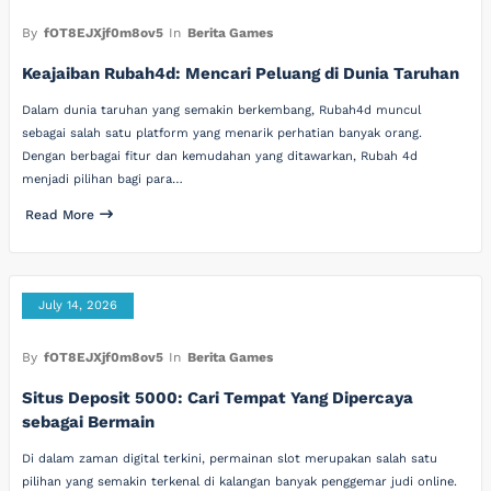
By
fOT8EJXjf0m8ov5
In
Berita Games
Keajaiban Rubah4d: Mencari Peluang di Dunia Taruhan
Dalam dunia taruhan yang semakin berkembang, Rubah4d muncul
sebagai salah satu platform yang menarik perhatian banyak orang.
Dengan berbagai fitur dan kemudahan yang ditawarkan, Rubah 4d
menjadi pilihan bagi para…
Read More
July 14, 2026
By
fOT8EJXjf0m8ov5
In
Berita Games
Situs Deposit 5000: Cari Tempat Yang Dipercaya
sebagai Bermain
Di dalam zaman digital terkini, permainan slot merupakan salah satu
pilihan yang semakin terkenal di kalangan banyak penggemar judi online.