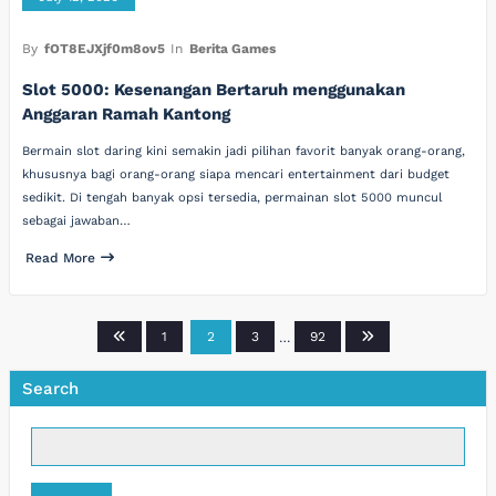
By
fOT8EJXjf0m8ov5
In
Berita Games
Slot 5000: Kesenangan Bertaruh menggunakan
Anggaran Ramah Kantong
Bermain slot daring kini semakin jadi pilihan favorit banyak orang-orang,
khususnya bagi orang-orang siapa mencari entertainment dari budget
sedikit. Di tengah banyak opsi tersedia, permainan slot 5000 muncul
sebagai jawaban…
Read More
Posts
1
2
3
…
92
pagination
Search