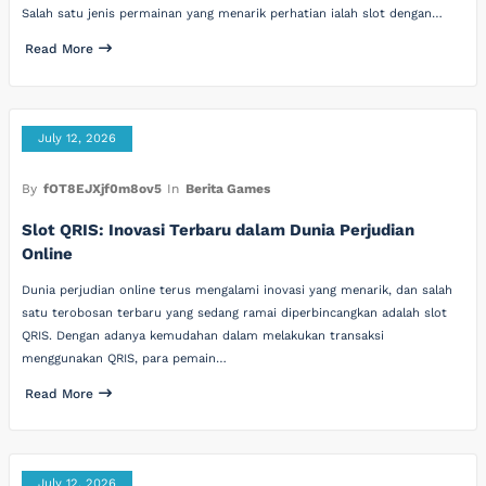
Salah satu jenis permainan yang menarik perhatian ialah slot dengan…
Read More
July 12, 2026
By
fOT8EJXjf0m8ov5
In
Berita Games
Slot QRIS: Inovasi Terbaru dalam Dunia Perjudian
Online
Dunia perjudian online terus mengalami inovasi yang menarik, dan salah
satu terobosan terbaru yang sedang ramai diperbincangkan adalah slot
QRIS. Dengan adanya kemudahan dalam melakukan transaksi
menggunakan QRIS, para pemain…
Read More
July 12, 2026