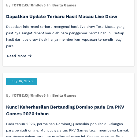
By
fOT8EJXjf0m8ov5
In
Berita Games
Dapatkan Update Terbaru Hasil Macau Live Draw
Dapatkan informasi terbaru mengenai hasil live draw Toto Macau yang
pastinya sangat dinantikan oleh para penggemar permainan ini. Setiap
hasil dari live draw tidak hanya memberikan kepuasan tersendiri bagi
para…
Read More
July 16, 2026
By
fOT8EJXjf0m8ov5
In
Berita Games
Kunci Keberhasilan Bertanding Domino pada Era PKV
Games 2026 tahun
Pada tahun 2026, permainan DominoQQ semakin populer di kalangan
para penjudi online. Munculnya situs PKV Games telah membawa banyak
perubahan dalam cara kita menikmati game ini. Dengan bantuan fitur-