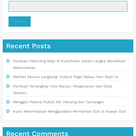
Search
Recent Posts
Panduan Selecting Meja di KudaPoker dalam rangka Menaikkan
Keberhasilan
Melihat Secara Langsung: Output Togel Makau Hari Saat Ini
Panduan Terlengkap Toto Macau: Pengeluaran dan Data
Terbaru
Menggali Potensi Rubah 4D: Peluang dan Tantangan
Kunci Keberhasilan Menggunakan Permainan Slot di Kawan Slot
Recent Comments