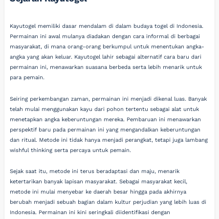
Kayutogel memiliki dasar mendalam di dalam budaya togel di Indonesia.
Permainan ini awal mulanya diadakan dengan cara informal di berbagai
masyarakat, di mana orang-orang berkumpul untuk menentukan angka-
angka yang akan keluar. Kayutogel lahir sebagai alternatif cara baru dari
permainan ini, menawarkan suasana berbeda serta lebih menarik untuk
para pemain.
Seiring perkembangan zaman, permainan ini menjadi dikenal luas. Banyak
telah mulai menggunakan kayu dari pohon tertentu sebagai alat untuk
menetapkan angka keberuntungan mereka. Pembaruan ini menawarkan
perspektif baru pada permainan ini yang mengandalkan keberuntungan
dan ritual. Metode ini tidak hanya menjadi perangkat, tetapi juga lambang
wishful thinking serta percaya untuk pemain.
Sejak saat itu, metode ini terus beradaptasi dan maju, menarik
ketertarikan banyak lapisan masyarakat. Sebagai masyarakat kecil,
metode ini mulai menyebar ke daerah besar hingga pada akhirnya
berubah menjadi sebuah bagian dalam kultur perjudian yang lebih luas di
Indonesia. Permainan ini kini seringkali diidentifikasi dengan