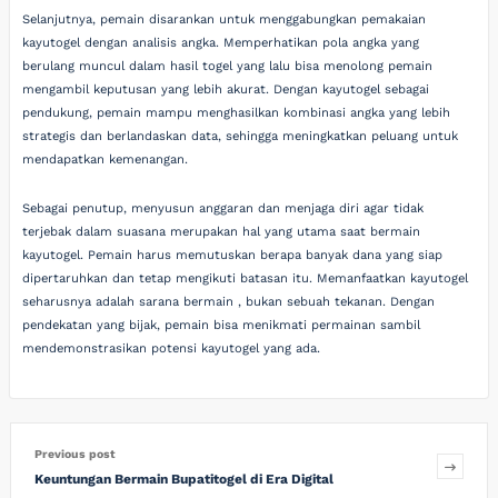
Selanjutnya, pemain disarankan untuk menggabungkan pemakaian
kayutogel dengan analisis angka. Memperhatikan pola angka yang
berulang muncul dalam hasil togel yang lalu bisa menolong pemain
mengambil keputusan yang lebih akurat. Dengan kayutogel sebagai
pendukung, pemain mampu menghasilkan kombinasi angka yang lebih
strategis dan berlandaskan data, sehingga meningkatkan peluang untuk
mendapatkan kemenangan.
Sebagai penutup, menyusun anggaran dan menjaga diri agar tidak
terjebak dalam suasana merupakan hal yang utama saat bermain
kayutogel. Pemain harus memutuskan berapa banyak dana yang siap
dipertaruhkan dan tetap mengikuti batasan itu. Memanfaatkan kayutogel
seharusnya adalah sarana bermain , bukan sebuah tekanan. Dengan
pendekatan yang bijak, pemain bisa menikmati permainan sambil
mendemonstrasikan potensi kayutogel yang ada.
Previous post
Keuntungan Bermain Bupatitogel di Era Digital