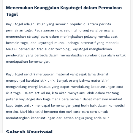
Menemukan Keunggulan Kayutogel dalam Permainan
Togel
Kayu togel adalah istilah yang semakin populer di antara pecinta
permainan togel. Pada zaman now, sejumlah orang yang berusaha
menemukan strategi baru dalam meningkatkan peluang mereka saat
bermain togel, dan kayutogel muncul sebagai alternatif yang menarik.
Melalui perpaduan tradisi dan teknologi, kayutogel menghadirkan
pendekatan yang berbeda dalam memanfaatkan sumber daya alam untuk
mendapatkan kemenangan.
Kayu togel sendiri merupakan material yang sejak lama dikenal
mempunyai karakteristik unik. Banyak orang bahwa material ini
mengandung energi khusus yang dapat mendukung keberuntungan saat
ikut togel. Dalam artikel ini, kita akan menyelami lebih dalam tentang
potensi kayutogel dan bagaimana para pemain dapat memakai manfaat
kayu togel untuk mencapai kemenangan yang lebih baik dalam kompetisi
mereka. Mari kita teliti bersama dan cari cara-cara seru untuk
mendatangkan keberuntungan dari setiap angka yang anda pilih.
Sejarah Kayutogel