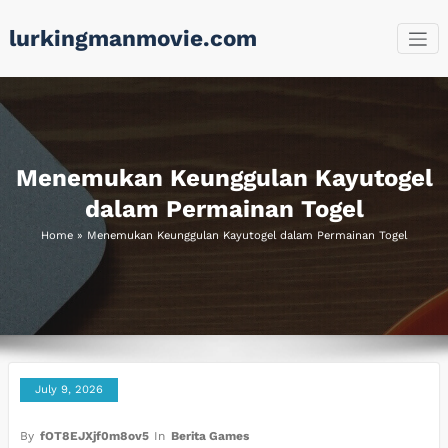
Skip
lurkingmanmovie.com
to
content
Menemukan Keunggulan Kayutogel
dalam Permainan Togel
Home
»
Menemukan Keunggulan Kayutogel dalam Permainan Togel
July 9, 2026
By
fOT8EJXjf0m8ov5
In
Berita Games