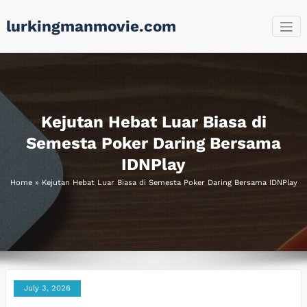
Skip
lurkingmanmovie.com
to
content
Kejutan Hebat Luar Biasa di
Semesta Poker Daring Bersama
IDNPlay
Home
»
Kejutan Hebat Luar Biasa di Semesta Poker Daring Bersama IDNPlay
July 3, 2026