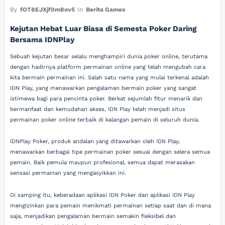
By
fOT8EJXjf0m8ov5
In
Berita Games
Kejutan Hebat Luar Biasa di Semesta Poker Daring
Bersama IDNPlay
Sebuah kejutan besar selalu menghampiri dunia poker online, terutama
dengan hadirnya platform permainan online yang telah mengubah cara
kita bermain permainan ini. Salah satu nama yang mulai terkenal adalah
IDN Play, yang menawarkan pengalaman bermain poker yang sangat
istimewa bagi para pencinta poker. Berkat sejumlah fitur menarik dan
bermanfaat dan kemudahan akses, IDN Play telah menjadi situs
permainan poker online terbaik di kalangan pemain di seluruh dunia.
IDNPlay Poker, produk andalan yang ditawarkan oleh IDN Play,
menawarkan berbagai tipe permainan poker sesuai dengan selera semua
pemain. Baik pemula maupun profesional, semua dapat merasakan
sensasi permainan yang mengasyikkan ini.
Di samping itu, keberadaan aplikasi IDN Poker dan aplikasi IDN Play
mengizinkan para pemain menikmati permainan setiap saat dan di mana
saja, menjadikan pengalaman bermain semakin fleksibel dan