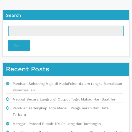
Search
Search
Recent Posts
Panduan Selecting Meja di KudaPoker dalam rangka Menaikkan
Keberhasilan
Melihat Secara Langsung: Output Togel Makau Hari Saat Ini
Panduan Terlengkap Toto Macau: Pengeluaran dan Data
Terbaru
Menggali Potensi Rubah 4D: Peluang dan Tantangan