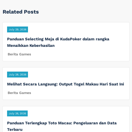
Related Posts
July 29, 2026
Panduan Selecting Meja di KudaPoker dalam rangka
Menaikkan Keberhasilan
Berita Games
July 28, 2026
Melihat Secara Langsung: Output Togel Makau Hari Saat Ini
Berita Games
July 26, 2026
Panduan Terlengkap Toto Macau: Pengeluaran dan Data
Terbaru