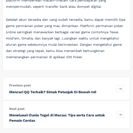
platform memberikan macam-macam cara pembayaran yang
mempermudah, seperti transfer bank atau dompet digital.
Setelah akun tersedia dan uang sudah tersedia, kamu dapat memilih tipe
game permainan poker yang mau dimainkan. Platform permainan poker
online seringkali menawarkan berbagai variasi game contohnya Texas
Hold’em, Omaha, dan banyak lagi. Luangkan waktu untuk mengetahui
aturan game sebelumnya mulai berinvestasi. Dengan mengetahui game
dan strategi yang tepat, kamu bisa menambah kemungkinan
memenangkan permainan di aplikasi IDN Poker.
Previous post
Mencari QQ Terbaik? Simak Petunjuk Di Bawah Ini!
Next post
Menelusuri Dunia Togel di Macau: Tips serta Cara untuk
Pemain Cerdas