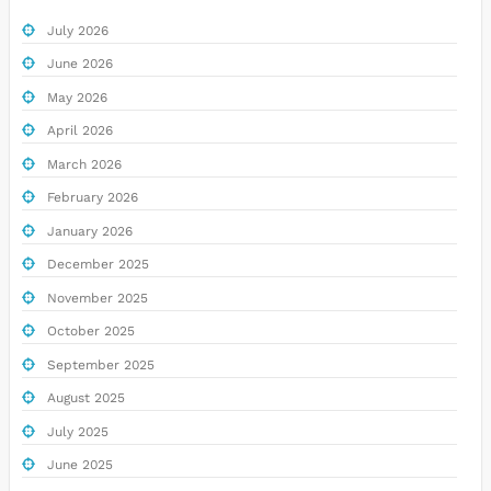
July 2026
June 2026
May 2026
April 2026
March 2026
February 2026
January 2026
December 2025
November 2025
October 2025
September 2025
August 2025
July 2025
June 2025