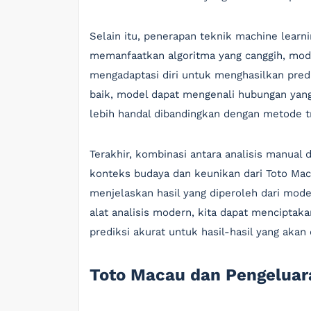
Selain itu, penerapan teknik machine learn
memanfaatkan algoritma yang canggih, model
mengadaptasi diri untuk menghasilkan predi
baik, model dapat mengenali hubungan yan
lebih handal dibandingkan dengan metode tr
Terakhir, kombinasi antara analisis manual
konteks budaya dan keunikan dari Toto M
menjelaskan hasil yang diperoleh dari m
alat analisis modern, kita dapat mencipta
prediksi akurat untuk hasil-hasil yang akan 
Toto Macau dan Pengeluar