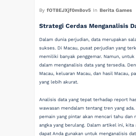
By
fOT8EJXjf0m8ov5
In
Berita Games
Strategi Cerdas Menganalisis D
Dalam dunia perjudian, data merupakan sal
sukses. Di Macau, pusat perjudian yang ter
memiliki banyak penggemar. Namun, untuk b
dalam menganalisis data yang tersedia. De
Macau, keluaran Macau, dan hasil Macau, 
yang lebih akurat.
Analisis data yang tepat terhadap report h
wawasan mendalam tentang tren yang ada.
pemain yang pintar akan mencari tahu dan m
angka yang berulang. Dalam artikel ini, ki
dapat Anda gunakan untuk menganalisis da