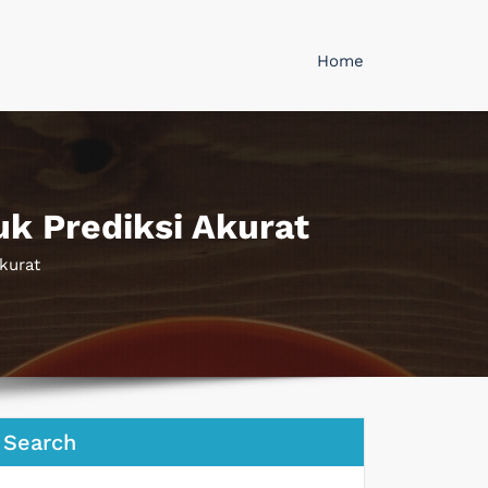
Home
uk Prediksi Akurat
kurat
Search