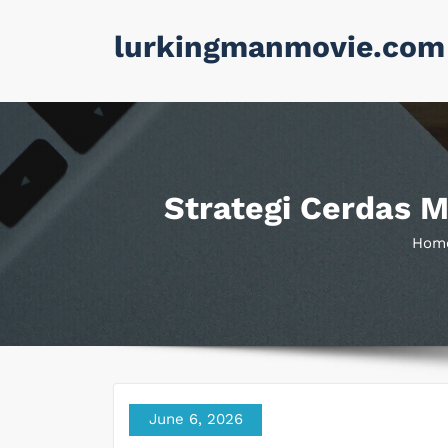
Skip
lurkingmanmovie.com
to
content
Strategi Cerdas M
Hom
June 6, 2026