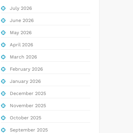
July 2026
June 2026
May 2026
April 2026
March 2026
February 2026
January 2026
December 2025
November 2025
October 2025
September 2025