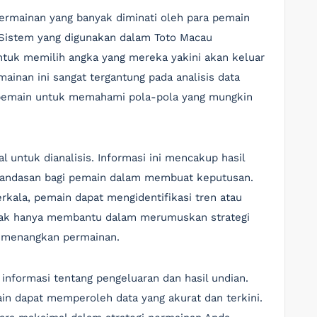
ermainan yang banyak diminati oleh para pemain
Sistem yang digunakan dalam Toto Macau
uk memilih angka yang mereka yakini akan keluar
ainan ini sangat tergantung pada analisis data
i pemain untuk memahami pola-pola yang mungkin
 untuk dianalisis. Informasi ini mencakup hasil
 landasan bagi pemain dalam membuat keputusan.
rkala, pemain dapat mengidentifikasi tren atau
tidak hanya membantu dalam merumuskan strategi
memenangkan permainan.
nformasi tentang pengeluaran dan hasil undian.
n dapat memperoleh data yang akurat dan terkini.