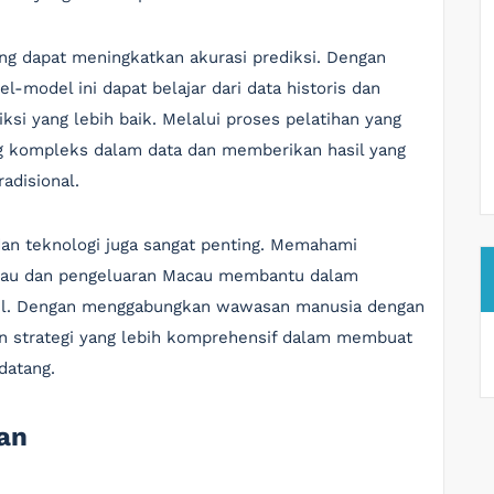
ing dapat meningkatkan akurasi prediksi. Dengan
-model ini dapat belajar dari data historis dan
ksi yang lebih baik. Melalui proses pelatihan yang
g kompleks dalam data dan memberikan hasil yang
adisional.
 dan teknologi juga sangat penting. Memahami
acau dan pengeluaran Macau membantu dalam
odel. Dengan menggabungkan wawasan manusia dengan
kan strategi yang lebih komprehensif dalam membuat
datang.
an