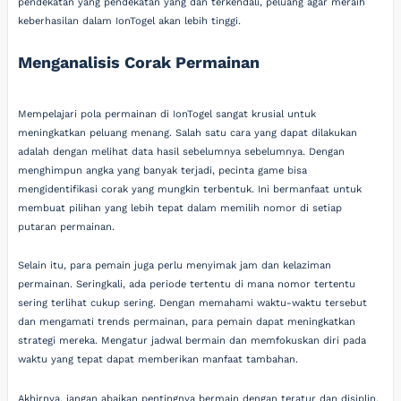
pendekatan yang pendekatan yang dan terkendali, peluang agar meraih
keberhasilan dalam IonTogel akan lebih tinggi.
Menganalisis Corak Permainan
Mempelajari pola permainan di IonTogel sangat krusial untuk
meningkatkan peluang menang. Salah satu cara yang dapat dilakukan
adalah dengan melihat data hasil sebelumnya sebelumnya. Dengan
menghimpun angka yang banyak terjadi, pecinta game bisa
mengidentifikasi corak yang mungkin terbentuk. Ini bermanfaat untuk
membuat pilihan yang lebih tepat dalam memilih nomor di setiap
putaran permainan.
Selain itu, para pemain juga perlu menyimak jam dan kelaziman
permainan. Seringkali, ada periode tertentu di mana nomor tertentu
sering terlihat cukup sering. Dengan memahami waktu-waktu tersebut
dan mengamati trends permainan, para pemain dapat meningkatkan
strategi mereka. Mengatur jadwal bermain dan memfokuskan diri pada
waktu yang tepat dapat memberikan manfaat tambahan.
Akhirnya, jangan abaikan pentingnya bermain dengan teratur dan disiplin.