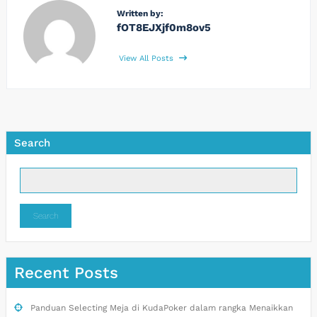
Written by:
fOT8EJXjf0m8ov5
View All Posts
Search
Search
Recent Posts
Panduan Selecting Meja di KudaPoker dalam rangka Menaikkan