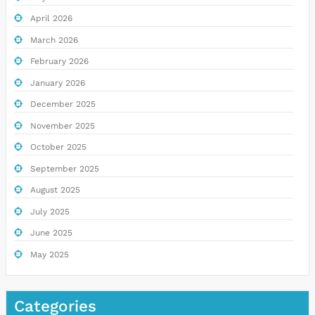
April 2026
March 2026
February 2026
January 2026
December 2025
November 2025
October 2025
September 2025
August 2025
July 2025
June 2025
May 2025
Categories