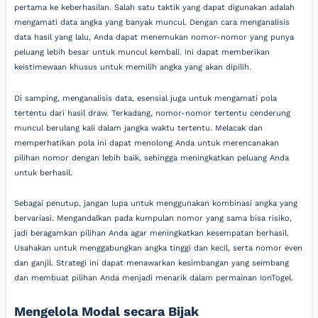
pertama ke keberhasilan. Salah satu taktik yang dapat digunakan adalah
mengamati data angka yang banyak muncul. Dengan cara menganalisis
data hasil yang lalu, Anda dapat menemukan nomor-nomor yang punya
peluang lebih besar untuk muncul kembali. Ini dapat memberikan
keistimewaan khusus untuk memilih angka yang akan dipilih.
Di samping, menganalisis data, esensial juga untuk mengamati pola
tertentu dari hasil draw. Terkadang, nomor-nomor tertentu cenderung
muncul berulang kali dalam jangka waktu tertentu. Melacak dan
memperhatikan pola ini dapat menolong Anda untuk merencanakan
pilihan nomor dengan lebih baik, sehingga meningkatkan peluang Anda
untuk berhasil.
Sebagai penutup, jangan lupa untuk menggunakan kombinasi angka yang
bervariasi. Mengandalkan pada kumpulan nomor yang sama bisa risiko,
jadi beragamkan pilihan Anda agar meningkatkan kesempatan berhasil.
Usahakan untuk menggabungkan angka tinggi dan kecil, serta nomor even
dan ganjil. Strategi ini dapat menawarkan kesimbangan yang seimbang
dan membuat pilihan Anda menjadi menarik dalam permainan IonTogel.
Mengelola Modal secara Bijak