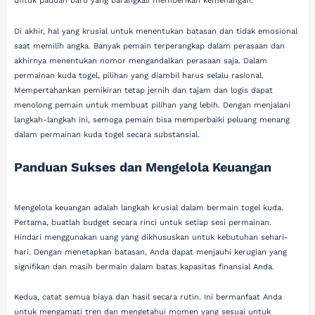
untuk paduan baru yang barangkali memberikan kemenangan.
Di akhir, hal yang krusial untuk menentukan batasan dan tidak emosional
saat memilih angka. Banyak pemain terperangkap dalam perasaan dan
akhirnya menentukan nomor mengandalkan perasaan saja. Dalam
permainan kuda togel, pilihan yang diambil harus selalu rasional.
Mempertahankan pemikiran tetap jernih dan tajam dan logis dapat
menolong pemain untuk membuat pilihan yang lebih. Dengan menjalani
langkah-langkah ini, semoga pemain bisa memperbaiki peluang menang
dalam permainan kuda togel secara substansial.
Panduan Sukses dan Mengelola Keuangan
Mengelola keuangan adalah langkah krusial dalam bermain togel kuda.
Pertama, buatlah budget secara rinci untuk setiap sesi permainan.
Hindari menggunakan uang yang dikhususkan untuk kebutuhan sehari-
hari. Dengan menetapkan batasan, Anda dapat menjauhi kerugian yang
signifikan dan masih bermain dalam batas kapasitas finansial Anda.
Kedua, catat semua biaya dan hasil secara rutin. Ini bermanfaat Anda
untuk mengamati tren dan mengetahui momen yang sesuai untuk