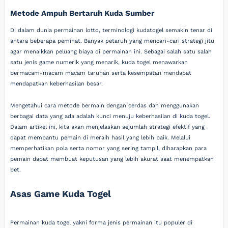
Metode Ampuh Bertaruh Kuda Sumber
Di dalam dunia permainan lotto, terminologi kudatogel semakin tenar di
antara beberapa peminat. Banyak petaruh yang mencari-cari strategi jitu
agar menaikkan peluang biaya di permainan ini. Sebagai salah satu salah
satu jenis game numerik yang menarik, kuda togel menawarkan
bermacam-macam macam taruhan serta kesempatan mendapat
mendapatkan keberhasilan besar.
Mengetahui cara metode bermain dengan cerdas dan menggunakan
berbagai data yang ada adalah kunci menuju keberhasilan di kuda togel.
Dalam artikel ini, kita akan menjelaskan sejumlah strategi efektif yang
dapat membantu pemain di meraih hasil yang lebih baik. Melalui
memperhatikan pola serta nomor yang sering tampil, diharapkan para
pemain dapat membuat keputusan yang lebih akurat saat menempatkan
bet.
Asas Game Kuda Togel
Permainan kuda togel yakni forma jenis permainan itu populer di