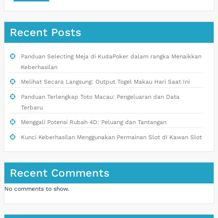
Recent Posts
Panduan Selecting Meja di KudaPoker dalam rangka Menaikkan
Keberhasilan
Melihat Secara Langsung: Output Togel Makau Hari Saat Ini
Panduan Terlengkap Toto Macau: Pengeluaran dan Data
Terbaru
Menggali Potensi Rubah 4D: Peluang dan Tantangan
Kunci Keberhasilan Menggunakan Permainan Slot di Kawan Slot
Recent Comments
No comments to show.