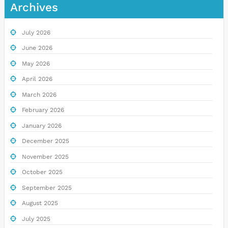
Archives
July 2026
June 2026
May 2026
April 2026
March 2026
February 2026
January 2026
December 2025
November 2025
October 2025
September 2025
August 2025
July 2025