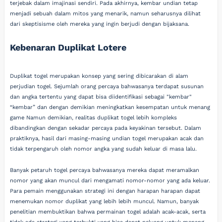
terjebak dalam imajinasi sendiri. Pada akhirnya, kembar undian tetap
menjadi sebuah dalam mitos yang menarik, namun seharusnya dilihat
dari skeptisisme oleh mereka yang ingin berjudi dengan bijaksana.
Kebenaran Duplikat Lotere
Duplikat togel merupakan konsep yang sering dibicarakan di alam
perjudian togel. Sejumlah orang percaya bahwasanya terdapat susunan
dan angka tertentu yang dapat bisa diidentifikasi sebagai "kembar"
“kembar” dan dengan demikian meningkatkan kesempatan untuk menang
game Namun demikian, realitas duplikat togel lebih kompleks
dibandingkan dengan sekadar percaya pada keyakinan tersebut. Dalam
praktiknya, hasil dari masing-masing undian togel merupakan acak dan
tidak terpengaruh oleh nomor angka yang sudah keluar di masa lalu.
Banyak petaruh togel percaya bahwasanya mereka dapat meramalkan
nomor yang akan muncul dari mengamati nomor-nomor yang ada keluar.
Para pemain menggunakan strategi ini dengan harapan harapan dapat
menemukan nomor duplikat yang lebih lebih muncul. Namun, banyak
penelitian membuktikan bahwa permainan togel adalah acak-acak, serta