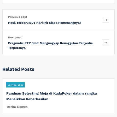
Previous post
Hasil Terbaru SDY Hari Ini: Siapa Pemenangnya?
Next post
Pragmatic RTP Slot: Mengungkap Keunggulan Penyedia
Terpercaya
Related Posts
July 29, 2026
Panduan Selecting Meja di KudaPoker dalam rangka
Menaikkan Keberhasilan
Berita Games