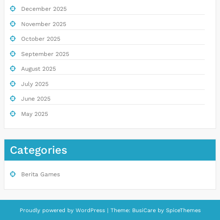
December 2025
November 2025
October 2025
September 2025
August 2025
July 2025
June 2025
May 2025
Categories
Berita Games
Proudly powered by
WordPress
| Theme:
BusiCare
by
SpiceThemes