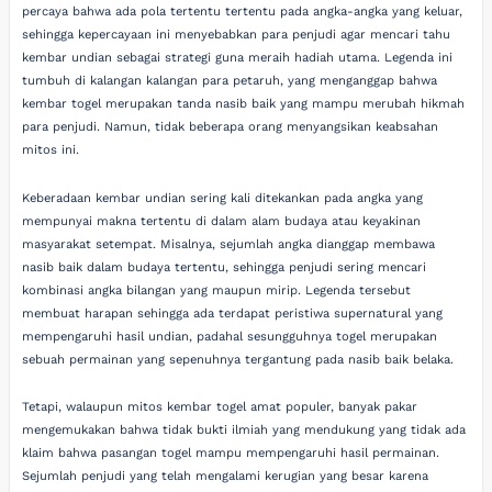
percaya bahwa ada pola tertentu tertentu pada angka-angka yang keluar,
sehingga kepercayaan ini menyebabkan para penjudi agar mencari tahu
kembar undian sebagai strategi guna meraih hadiah utama. Legenda ini
tumbuh di kalangan kalangan para petaruh, yang menganggap bahwa
kembar togel merupakan tanda nasib baik yang mampu merubah hikmah
para penjudi. Namun, tidak beberapa orang menyangsikan keabsahan
mitos ini.
Keberadaan kembar undian sering kali ditekankan pada angka yang
mempunyai makna tertentu di dalam alam budaya atau keyakinan
masyarakat setempat. Misalnya, sejumlah angka dianggap membawa
nasib baik dalam budaya tertentu, sehingga penjudi sering mencari
kombinasi angka bilangan yang maupun mirip. Legenda tersebut
membuat harapan sehingga ada terdapat peristiwa supernatural yang
mempengaruhi hasil undian, padahal sesungguhnya togel merupakan
sebuah permainan yang sepenuhnya tergantung pada nasib baik belaka.
Tetapi, walaupun mitos kembar togel amat populer, banyak pakar
mengemukakan bahwa tidak bukti ilmiah yang mendukung yang tidak ada
klaim bahwa pasangan togel mampu mempengaruhi hasil permainan.
Sejumlah penjudi yang telah mengalami kerugian yang besar karena