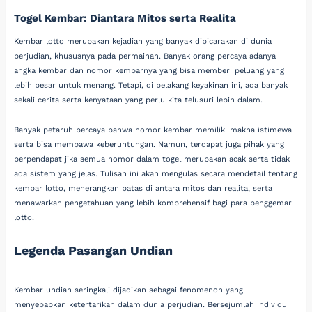
Togel Kembar: Diantara Mitos serta Realita
Kembar lotto merupakan kejadian yang banyak dibicarakan di dunia
perjudian, khususnya pada permainan. Banyak orang percaya adanya
angka kembar dan nomor kembarnya yang bisa memberi peluang yang
lebih besar untuk menang. Tetapi, di belakang keyakinan ini, ada banyak
sekali cerita serta kenyataan yang perlu kita telusuri lebih dalam.
Banyak petaruh percaya bahwa nomor kembar memiliki makna istimewa
serta bisa membawa keberuntungan. Namun, terdapat juga pihak yang
berpendapat jika semua nomor dalam togel merupakan acak serta tidak
ada sistem yang jelas. Tulisan ini akan mengulas secara mendetail tentang
kembar lotto, menerangkan batas di antara mitos dan realita, serta
menawarkan pengetahuan yang lebih komprehensif bagi para penggemar
lotto.
Legenda Pasangan Undian
Kembar undian seringkali dijadikan sebagai fenomenon yang
menyebabkan ketertarikan dalam dunia perjudian. Bersejumlah individu