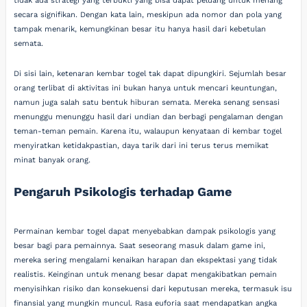
tidak ada strategi yang terbukti yang bisa dapat peluang untuk menang
secara signifikan. Dengan kata lain, meskipun ada nomor dan pola yang
tampak menarik, kemungkinan besar itu hanya hasil dari kebetulan
semata.
Di sisi lain, ketenaran kembar togel tak dapat dipungkiri. Sejumlah besar
orang terlibat di aktivitas ini bukan hanya untuk mencari keuntungan,
namun juga salah satu bentuk hiburan semata. Mereka senang sensasi
menunggu menunggu hasil dari undian dan berbagi pengalaman dengan
teman-teman pemain. Karena itu, walaupun kenyataan di kembar togel
menyiratkan ketidakpastian, daya tarik dari ini terus terus memikat
minat banyak orang.
Pengaruh Psikologis terhadap Game
Permainan kembar togel dapat menyebabkan dampak psikologis yang
besar bagi para pemainnya. Saat seseorang masuk dalam game ini,
mereka sering mengalami kenaikan harapan dan ekspektasi yang tidak
realistis. Keinginan untuk menang besar dapat mengakibatkan pemain
menyisihkan risiko dan konsekuensi dari keputusan mereka, termasuk isu
finansial yang mungkin muncul. Rasa euforia saat mendapatkan angka