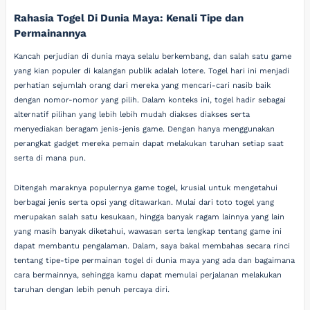
Rahasia Togel Di Dunia Maya: Kenali Tipe dan
Permainannya
Kancah perjudian di dunia maya selalu berkembang, dan salah satu game
yang kian populer di kalangan publik adalah lotere. Togel hari ini menjadi
perhatian sejumlah orang dari mereka yang mencari-cari nasib baik
dengan nomor-nomor yang pilih. Dalam konteks ini, togel hadir sebagai
alternatif pilihan yang lebih lebih mudah diakses diakses serta
menyediakan beragam jenis-jenis game. Dengan hanya menggunakan
perangkat gadget mereka pemain dapat melakukan taruhan setiap saat
serta di mana pun.
Ditengah maraknya populernya game togel, krusial untuk mengetahui
berbagai jenis serta opsi yang ditawarkan. Mulai dari toto togel yang
merupakan salah satu kesukaan, hingga banyak ragam lainnya yang lain
yang masih banyak diketahui, wawasan serta lengkap tentang game ini
dapat membantu pengalaman. Dalam, saya bakal membahas secara rinci
tentang tipe-tipe permainan togel di dunia maya yang ada dan bagaimana
cara bermainnya, sehingga kamu dapat memulai perjalanan melakukan
taruhan dengan lebih penuh percaya diri.