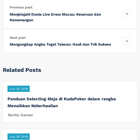
Previous post
Menjelajahi Dunia Live Draw Macau: Keseruan dan
Kemenangan
Next post
Mengungkap Angka Togel Taiwan: Hasil dan Trik Sukses
Related Posts
July 29, 2026
Panduan Selecting Meja di KudaPoker dalam rangka
Menaikkan Keberhasilan
Berita Games
July 28, 2026