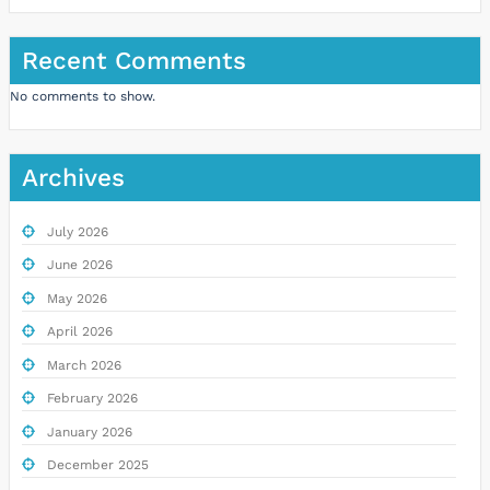
Recent Comments
No comments to show.
Archives
July 2026
June 2026
May 2026
April 2026
March 2026
February 2026
January 2026
December 2025