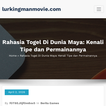
Skip
lurkingmanmovie.com
to
content
Rahasia Togel Di Dunia Maya: Kenali
Tipe dan Permainannya
Home
»
Rahasia Togel Di Dunia Maya: Kenali Tipe dan Permainannya
April 2, 2026
By
fOT8EJXjf0m8ov5
In
Berita Games