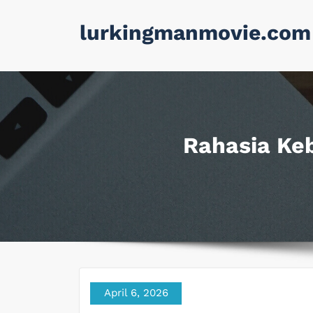
Skip
lurkingmanmovie.com
to
content
Rahasia Keb
April 6, 2026