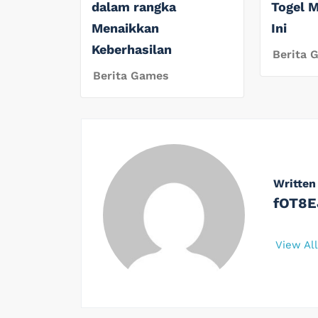
dalam rangka
Togel M
Menaikkan
Ini
Keberhasilan
Berita 
Berita Games
Written
fOT8E
View Al