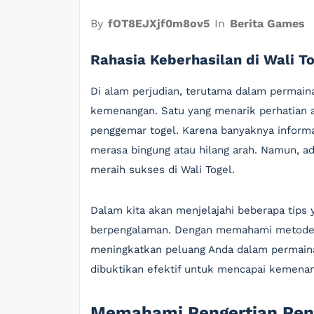
By
fOT8EJXjf0m8ov5
In
Berita Games
Rahasia Keberhasilan di Wali To
Di alam perjudian, terutama dalam permain
kemenangan. Satu yang menarik perhatian ad
penggemar togel. Karena banyaknya informas
merasa bingung atau hilang arah. Namun, a
meraih sukses di Wali Togel.
Dalam kita akan menjelajahi beberapa tips 
berpengalaman. Dengan memahami metode d
meningkatkan peluang Anda dalam permainan
dibuktikan efektif untuk mencapai kemena
Memahami Pengertian Peng