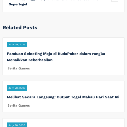
Supertogel
Related Posts
July 29, 2026
Panduan Selecting Meja di KudaPoker dalam rangka
Menaikkan Keberhasilan
Berita Games
July 28, 2026
Melihat Secara Langsung: Output Togel Makau Hari Saat Ini
Berita Games
July 26, 2026