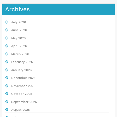
Archives
July 2026
June 2026
May 2026
April 2026
March 2026
February 2026
January 2026
December 2025
November 2025
October 2025
September 2025
August 2025