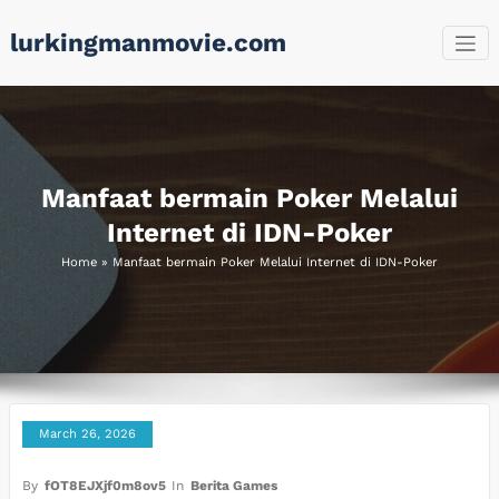
Skip
lurkingmanmovie.com
to
content
Manfaat bermain Poker Melalui
Internet di IDN-Poker
Home
»
Manfaat bermain Poker Melalui Internet di IDN-Poker
March 26, 2026
By
fOT8EJXjf0m8ov5
In
Berita Games