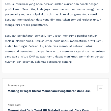
semua informasi yang Anda berikan adalah akurat dan cocok dengan
profil kamu. Selain itu, Anda juga harus menentukan nama pengguna dan
password yang akan dipakai untuk masuk ke akun game Anda nanti.
Sesudah memasukkan data yang diminta, tekan tombol register untuk
mengakhiri proses pendaftaran.
Sesudah pendaftaran berhasil, kamu akan menerima pemberitahuan
melalui alamat email. Periksa email Anda untuk memastikan profil kamu
sudah berfungsi. Setelah itu, Anda bisa membuat setoran untuk
memasuki permainan. Jangan lupa untuk membaca syarat dan ketentuan
yang ada di situs IDNPlay agar kamu dapat menikmati permainan dengan
nyaman dan selamat. Selamat bersenang-senang!
Previous post
Menang di Togel China: Memahami Pengeluaran dan Hasil
Next post
Mempelajari Data Togel HK Melalui Langsung: Cara Cara