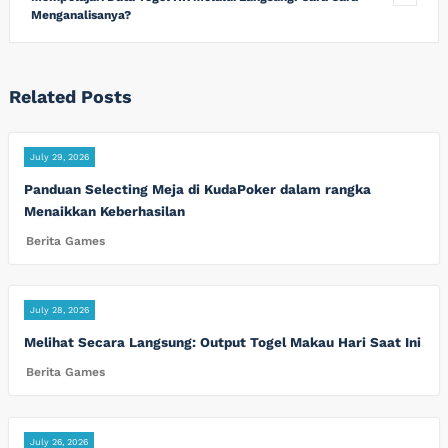
Menganalisanya?
Related Posts
July 29, 2026
Panduan Selecting Meja di KudaPoker dalam rangka
Menaikkan Keberhasilan
Berita Games
July 28, 2026
Melihat Secara Langsung: Output Togel Makau Hari Saat Ini
Berita Games
July 26, 2026