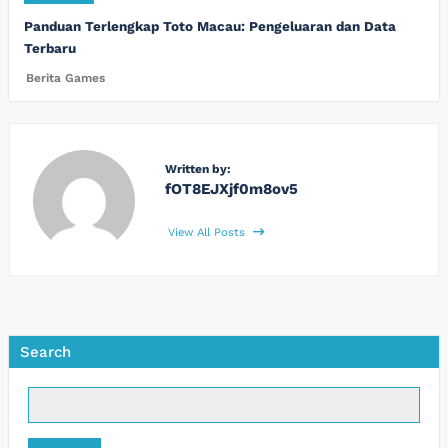
Panduan Terlengkap Toto Macau: Pengeluaran dan Data
Terbaru
Berita Games
Written by:
fOT8EJXjf0m8ov5
View All Posts
Search