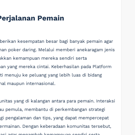
Perjalanan Pemain
mberikan kesempatan besar bagi banyak pemain agar
an poker daring. Melalui memberi anekaragam jenis
ukkan kemampuan mereka sendiri serta
an yang mereka cintai. Keberhasilan pada Platform
ti menuju ke peluang yang lebih luas di bidang
onal maupun internasional.
nitas yang di kalangan antara para pemain. Interaksi
tau pemula, membantu di perkembangan strategi
bagi pengalaman dan tips, yang dapat mempercepat
ermainan. Dengan keberadaan komunitas tersebut,
vasi agar menambah kemampuan sendiri serta