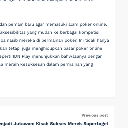
dah pemain baru agar memasuki alam poker online.
aksesibilitas yang mudah ke berbagai kompetisi,
a nasib mereka di permainan poker. Ini tidak hanya
an tetapi juga menghidupkan pasar poker online
seperti IDN Play menunjukkan bahwasanya dengan
isa meraih kesuksesan dalam permainan yang
Previous post
enjadi Jutawan: Kisah Sukses Merek Supertogel