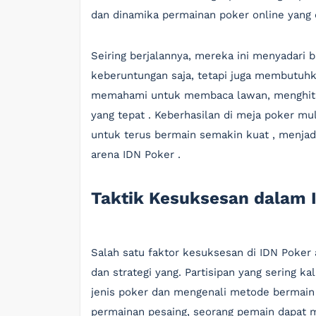
dan dinamika permainan poker online yang d
Seiring berjalannya, mereka ini menyadari
keberuntungan saja, tetapi juga membutuhka
memahami untuk membaca lawan, menghitun
yang tepat . Keberhasilan di meja poker mu
untuk terus bermain semakin kuat , menja
arena IDN Poker .
Taktik Kesuksesan dalam 
Salah satu faktor kesuksesan di IDN Poker
dan strategi yang. Partisipan yang sering 
jenis poker dan mengenali metode bermain
permainan pesaing, seorang pemain dapat m