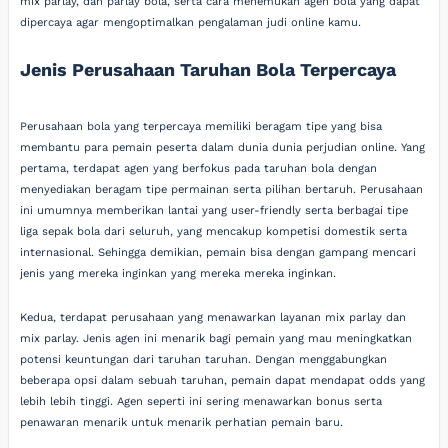
mix parlay, dan parlay bola, serta cara menemukan agen bola yang dapat
dipercaya agar mengoptimalkan pengalaman judi online kamu.
Jenis Perusahaan Taruhan Bola Terpercaya
Perusahaan bola yang terpercaya memiliki beragam tipe yang bisa
membantu para pemain peserta dalam dunia dunia perjudian online. Yang
pertama, terdapat agen yang berfokus pada taruhan bola dengan
menyediakan beragam tipe permainan serta pilihan bertaruh. Perusahaan
ini umumnya memberikan lantai yang user-friendly serta berbagai tipe
liga sepak bola dari seluruh, yang mencakup kompetisi domestik serta
internasional. Sehingga demikian, pemain bisa dengan gampang mencari
jenis yang mereka inginkan yang mereka mereka inginkan.
Kedua, terdapat perusahaan yang menawarkan layanan mix parlay dan
mix parlay. Jenis agen ini menarik bagi pemain yang mau meningkatkan
potensi keuntungan dari taruhan taruhan. Dengan menggabungkan
beberapa opsi dalam sebuah taruhan, pemain dapat mendapat odds yang
lebih lebih tinggi. Agen seperti ini sering menawarkan bonus serta
penawaran menarik untuk menarik perhatian pemain baru.