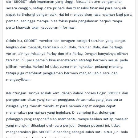
dari SBOBET ialah keamanan yang tinggi. Melalui sistem pengamanan
secara canggih, setiap data pribadi dan transaksi finansial para penjudi
dapat terlindungi dengan baik. Hal ini menyediakan rasa nyaman bagi para
pemain, sehingga mampu bisa fokus pada pengalaman berjudi tanpa
perlu khawatir akan kebocoran informasi.
Selain itu, SBOBET memberikan beragam kategori taruhan yang sangat
lengkap dan menarik, termasuk Judi Bola, Taruhan Bola, dan berbagai
varian lainnya misalnya Parlay dan Mix Parlay. Dengan banyaknya pilihan
taruhan ini, para pemain bisa menetapkan strategi bermain sesuai pada
pilihan mereka. Variasi ini tidak cuma meningkatkan peluang menang,
tetapi juga membuat pengalaman bermain menjadi lebih seru dan
mengasyikkan.
Keuntungan lainnya adalah kemudahan dalam proses Login SBOBET dan
penggunaan situs yang ramah pengguna. Antarmuka yang jelas serta
navigasi yang mudah membuat para pemain dapat dengan cepat
menemukan permainan yang inginkan. Di samping itu, dukungan
pelanggan yang responsif siap membantu menyelesaikan setiap masalah
yang mungkin dihadapi oleh para penjudi. Dengan potensi ini, tidak
mengherankan jika SBOBET dipandang sebagai salah satu situs judi bola