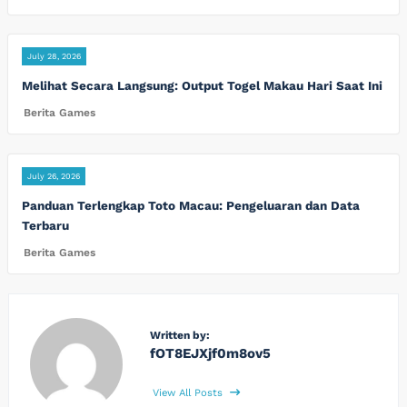
July 28, 2026
Melihat Secara Langsung: Output Togel Makau Hari Saat Ini
Berita Games
July 26, 2026
Panduan Terlengkap Toto Macau: Pengeluaran dan Data
Terbaru
Berita Games
Written by:
fOT8EJXjf0m8ov5
View All Posts