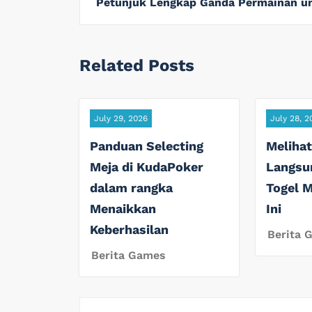
Petunjuk Lengkap Ganda Permainan u
Related Posts
July 29, 2026
July 28, 2
Panduan Selecting
Melihat
Meja di KudaPoker
Langsu
dalam rangka
Togel M
Menaikkan
Ini
Keberhasilan
Berita 
Berita Games