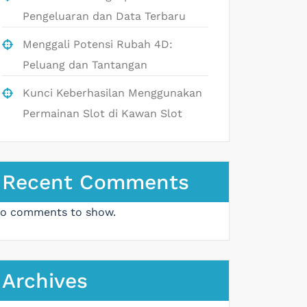
Pengeluaran dan Data Terbaru
Menggali Potensi Rubah 4D:
Peluang dan Tantangan
Kunci Keberhasilan Menggunakan
Permainan Slot di Kawan Slot
Recent Comments
o comments to show.
Archives