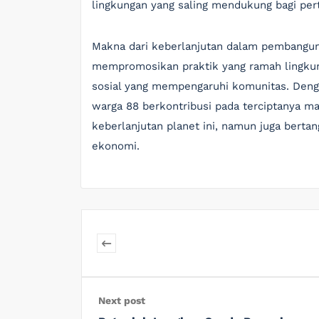
lingkungan yang saling mendukung bagi pert
Makna dari keberlanjutan dalam pembangun
mempromosikan praktik yang ramah lingku
sosial yang mempengaruhi komunitas. Den
warga 88 berkontribusi pada terciptanya ma
keberlanjutan planet ini, namun juga bert
ekonomi.
Next post