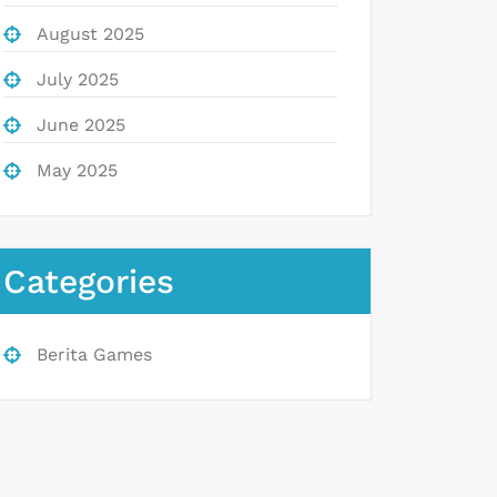
August 2025
July 2025
June 2025
May 2025
Categories
Berita Games