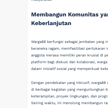
Membangun Komunitas yan
Keberlanjutan
Warga88 berfungsi sebagai jembatan yang m
beraneka ragam, memfasilitasi pertukaran i
anggota merasa memiliki peran krusial di 
platform bagi diskusi dan kolaborasi, warga
dalam inisiatif sosial yang memperkuat keb
Dengan pendekatan yang inklusif, warga88 
di berbagai kegiatan yang menguntungkan ba
keterampilan, proyek lingkungan, dan prog
Seiring waktu, ini menolong membangun ra