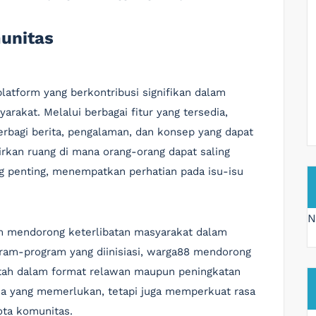
unitas
latform yang berkontribusi signifikan dalam
arakat. Melalui berbagai fitur yang tersedia,
rbagi berita, pengalaman, dan konsep yang dapat
kan ruang di mana orang-orang dapat saling
ng penting, menempatkan perhatian pada isu-isu
N
am mendorong keterlibatan masyarakat dalam
gram-program yang diinisiasi, warga88 mendorong
entah dalam format relawan maupun peningkatan
a yang memerlukan, tetapi juga memperkuat rasa
ota komunitas.