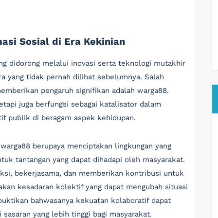
si Sosial di Era Kekinian
ng didorong melalui inovasi serta teknologi mutakhir
 yang tidak pernah dilihat sebelumnya. Salah
memberikan pengaruh signifikan adalah warga88.
tapi juga berfungsi sebagai katalisator dalam
tif publik di beragam aspek kehidupan.
 warga88 berupaya menciptakan lingkungan yang
untuk tantangan yang dapat dihadapi oleh masyarakat.
eksi, bekerjasama, dan memberikan kontribusi untuk
takan kesadaran kolektif yang dapat mengubah situasi
buktikan bahwasanya kekuatan kolaboratif dapat
asaran yang lebih tinggi bagi masyarakat.