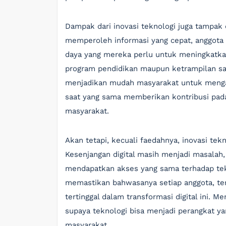
Dampak dari inovasi teknologi juga tampa
memperoleh informasi yang cepat, anggota
daya yang mereka perlu untuk meningkatka
program pendidikan maupun ketrampilan saat
menjadikan mudah masyarakat untuk menga
saat yang sama memberikan kontribusi pad
masyarakat.
Akan tetapi, kecuali faedahnya, inovasi te
Kesenjangan digital masih menjadi masalah
mendapatkan akses yang sama terhadap tekno
memastikan bahwasanya setiap anggota, teru
tertinggal dalam transformasi digital ini.
supaya teknologi bisa menjadi perangkat 
masyarakat.