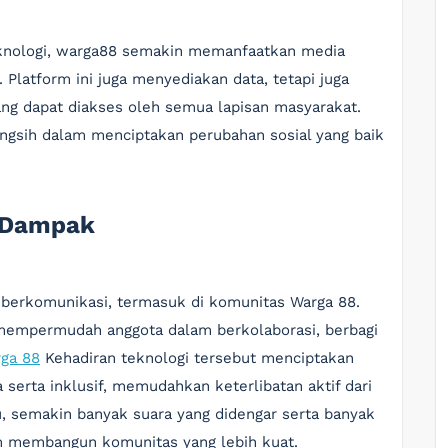
knologi, warga88 semakin memanfaatkan media
. Platform ini juga menyediakan data, tetapi juga
ng dapat diakses oleh semua lapisan masyarakat.
gsih dalam menciptakan perubahan sosial yang baik
n Dampak
a berkomunikasi, termasuk di komunitas Warga 88.
 mempermudah anggota dalam berkolaborasi, berbagi
ga 88
Kehadiran teknologi tersebut menciptakan
serta inklusif, memudahkan keterlibatan aktif dari
, semakin banyak suara yang didengar serta banyak
am membangun komunitas yang lebih kuat.