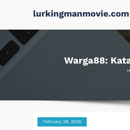
Skip
lurkingmanmovie.com
to
content
Warga88: Katal
February 28, 2026