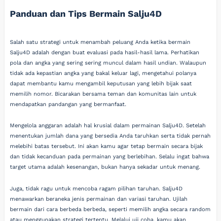
Panduan dan Tips Bermain Salju4D
Salah satu strategi untuk menambah peluang Anda ketika bermain
Salju4D adalah dengan buat evaluasi pada hasil-hasil lama. Perhatikan
pola dan angka yang sering sering muncul dalam hasil undian. Walaupun
tidak ada kepastian angka yang bakal keluar lagi, mengetahui polanya
dapat membantu kamu mengambil keputusan yang lebih bijak saat
memilih nomor. Bicarakan bersama teman dan komunitas lain untuk
mendapatkan pandangan yang bermanfaat.
Mengelola anggaran adalah hal krusial dalam permainan Salju4D. Setelah
menentukan jumlah dana yang bersedia Anda taruhkan serta tidak pernah
melebihi batas tersebut. Ini akan kamu agar tetap bermain secara bijak
dan tidak kecanduan pada permainan yang berlebihan. Selalu ingat bahwa
target utama adalah kesenangan, bukan hanya sekadar untuk menang.
Juga, tidak ragu untuk mencoba ragam pilihan taruhan. Salju4D
menawarkan beraneka jenis permainan dan variasi taruhan. Ujilah
bermain dari cara berbeda berbeda, seperti memilih angka secara random
atau menggunakan strategi tertentu. Melalui uji coba, kamu akan