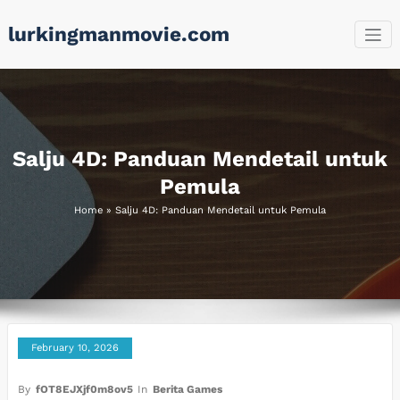
Skip
lurkingmanmovie.com
to
content
Salju 4D: Panduan Mendetail untuk
Pemula
Home
»
Salju 4D: Panduan Mendetail untuk Pemula
February 10, 2026
By
fOT8EJXjf0m8ov5
In
Berita Games