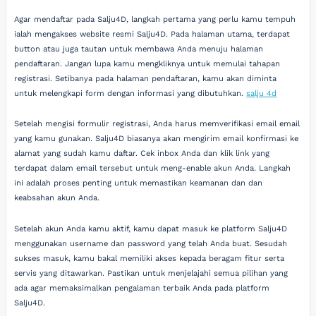
Agar mendaftar pada Salju4D, langkah pertama yang perlu kamu tempuh
ialah mengakses website resmi Salju4D. Pada halaman utama, terdapat
button atau juga tautan untuk membawa Anda menuju halaman
pendaftaran. Jangan lupa kamu mengkliknya untuk memulai tahapan
registrasi. Setibanya pada halaman pendaftaran, kamu akan diminta
untuk melengkapi form dengan informasi yang dibutuhkan.
salju 4d
Setelah mengisi formulir registrasi, Anda harus memverifikasi email email
yang kamu gunakan. Salju4D biasanya akan mengirim email konfirmasi ke
alamat yang sudah kamu daftar. Cek inbox Anda dan klik link yang
terdapat dalam email tersebut untuk meng-enable akun Anda. Langkah
ini adalah proses penting untuk memastikan keamanan dan dan
keabsahan akun Anda.
Setelah akun Anda kamu aktif, kamu dapat masuk ke platform Salju4D
menggunakan username dan password yang telah Anda buat. Sesudah
sukses masuk, kamu bakal memiliki akses kepada beragam fitur serta
servis yang ditawarkan. Pastikan untuk menjelajahi semua pilihan yang
ada agar memaksimalkan pengalaman terbaik Anda pada platform
Salju4D.