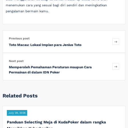
menemukan cara yang sesuai bagi diri sendiri dan meningkatkan
pengalaman bermain kamu.
Previous post
Toto Macau: Lokasi Impian para Jenius Toto
Next post
Memperoleh Pemahaman Peraturan maupun Cara
Permainan di dalam IDN Poker
Related Posts
July 29, 2026
Panduan Selecting Meja di KudaPoker dalam rangka