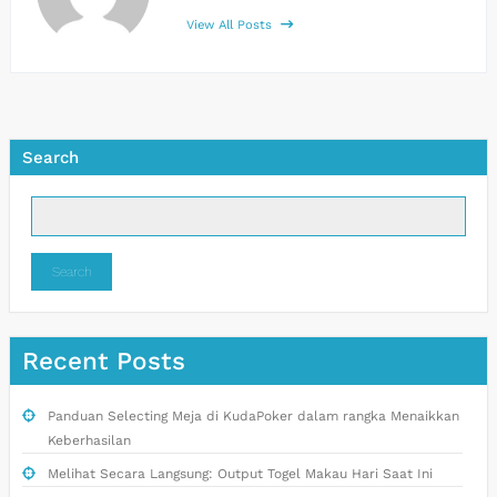
View All Posts
Search
Search
Recent Posts
Panduan Selecting Meja di KudaPoker dalam rangka Menaikkan
Keberhasilan
Melihat Secara Langsung: Output Togel Makau Hari Saat Ini