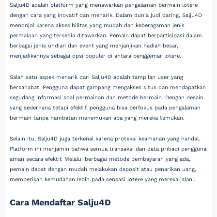
Salju4D adalah platform yang menawarkan pengalaman bermain lotere
dengan cara yang inovatif dan menarik. Dalam dunia judi daring, Salju4D
menonjol karena aksesibilitas yang mudah dan keberagaman jenis
permainan yang tersedia ditawarkan. Pemain dapat berpartisipasi dalam
berbagai jenis undian dan event yang menjanjikan hadiah besar,
menjadikannya sebagai opsi populer di antara penggemar lotere.
Salah satu aspek menarik dari Salju4D adalah tampilan user yang
bersahabat. Pengguna dapat gampang mengakses situs dan mendapatkan
segudang informasi soal permainan dan metode bermain. Dengan desain
yang sederhana tetapi efektif, pengguna bisa berfokus pada pengalaman
bermain tanpa hambatan menemukan apa yang mereka temukan.
Selain itu, Salju4D juga terkenal karena proteksi keamanan yang handal.
Platform ini menjamin bahwa semua transaksi dan data pribadi pengguna
aman secara efektif. Melalui berbagai metode pembayaran yang ada,
pemain dapat dengan mudah melakukan deposit atau penarikan uang,
memberikan kemudahan lebih pada sensasi lotere yang mereka jalani.
Cara Mendaftar Salju4D