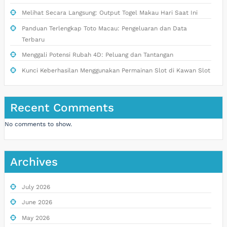
Melihat Secara Langsung: Output Togel Makau Hari Saat Ini
Panduan Terlengkap Toto Macau: Pengeluaran dan Data
Terbaru
Menggali Potensi Rubah 4D: Peluang dan Tantangan
Kunci Keberhasilan Menggunakan Permainan Slot di Kawan Slot
Recent Comments
No comments to show.
Archives
July 2026
June 2026
May 2026