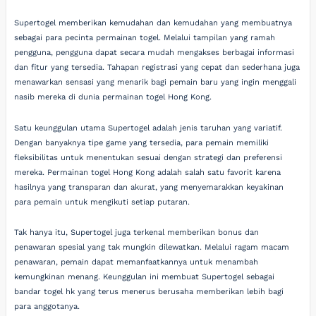
Supertogel memberikan kemudahan dan kemudahan yang membuatnya
sebagai para pecinta permainan togel. Melalui tampilan yang ramah
pengguna, pengguna dapat secara mudah mengakses berbagai informasi
dan fitur yang tersedia. Tahapan registrasi yang cepat dan sederhana juga
menawarkan sensasi yang menarik bagi pemain baru yang ingin menggali
nasib mereka di dunia permainan togel Hong Kong.
Satu keunggulan utama Supertogel adalah jenis taruhan yang variatif.
Dengan banyaknya tipe game yang tersedia, para pemain memiliki
fleksibilitas untuk menentukan sesuai dengan strategi dan preferensi
mereka. Permainan togel Hong Kong adalah salah satu favorit karena
hasilnya yang transparan dan akurat, yang menyemarakkan keyakinan
para pemain untuk mengikuti setiap putaran.
Tak hanya itu, Supertogel juga terkenal memberikan bonus dan
penawaran spesial yang tak mungkin dilewatkan. Melalui ragam macam
penawaran, pemain dapat memanfaatkannya untuk menambah
kemungkinan menang. Keunggulan ini membuat Supertogel sebagai
bandar togel hk yang terus menerus berusaha memberikan lebih bagi
para anggotanya.