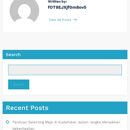
Written by:
fOT8EJXjf0m8ov5
View All Posts
Search
Search
Recent Posts
Panduan Selecting Meja di KudaPoker dalam rangka Menaikkan
Keberhasilan