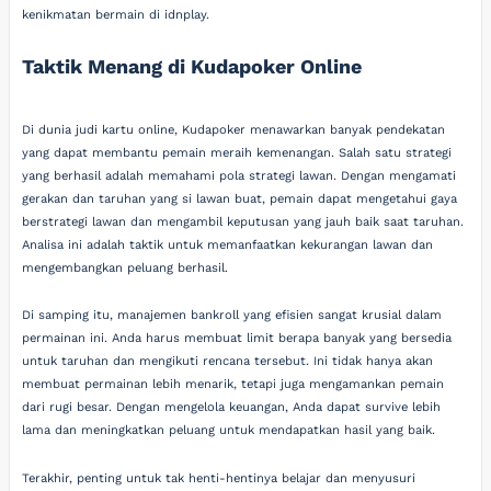
kenikmatan bermain di idnplay.
Taktik Menang di Kudapoker Online
Di dunia judi kartu online, Kudapoker menawarkan banyak pendekatan
yang dapat membantu pemain meraih kemenangan. Salah satu strategi
yang berhasil adalah memahami pola strategi lawan. Dengan mengamati
gerakan dan taruhan yang si lawan buat, pemain dapat mengetahui gaya
berstrategi lawan dan mengambil keputusan yang jauh baik saat taruhan.
Analisa ini adalah taktik untuk memanfaatkan kekurangan lawan dan
mengembangkan peluang berhasil.
Di samping itu, manajemen bankroll yang efisien sangat krusial dalam
permainan ini. Anda harus membuat limit berapa banyak yang bersedia
untuk taruhan dan mengikuti rencana tersebut. Ini tidak hanya akan
membuat permainan lebih menarik, tetapi juga mengamankan pemain
dari rugi besar. Dengan mengelola keuangan, Anda dapat survive lebih
lama dan meningkatkan peluang untuk mendapatkan hasil yang baik.
Terakhir, penting untuk tak henti-hentinya belajar dan menyusuri