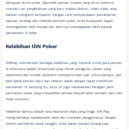
kemajuan dunia poker. Sejumlah pemain sukses yang terus menerus
mencari-cari pengetahuan yang baru melalui diskusi, video video, atau
bahkan mengikuti kompetisi. Dengan cara memperdalam pemahaman
seputar strategi dan metode bermain poker, Anda Kudapoker dapat
meningkatkan skill mereka dan akhirnya mendapatkan lebih banyak
kesuksesan di tabel.
Kelebihan IDN Poker
IDNPlay memberikan berbagai kelebihan yang menarik untuk para pemain,
di antaranya adalah antarmuka yang ramah pengguna. Desain yang
sederhana dan mudah dipahami mempermudah user untuk berlayar, jadi
baik sekali pemain baru dan veteran dapat dengan cepat menikmati
permainan. Di samping itu, situs ini juga menawarkan beragam jenis
permainan poker yang menjadikan sensasi berjudi lebih semakin seru dan
tidak monoton.
Kelebihan lainnya adalah tata keamanan data yang tinggi. IDN Play
mengutamakan keselamatan data dan transaksi penggunanya. Dengan
sistem pemberian sandi canggih, anda dapat merasa tenang saat