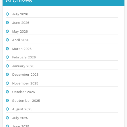
July 2026
June 2026
May 2026
April 2026
March 2026
February 2026
January 2026
December 2025
November 2025
October 2025
September 2025
August 2025
July 2025
June 2025