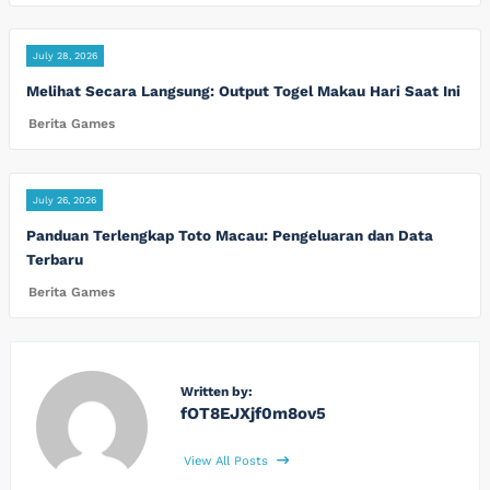
July 28, 2026
Melihat Secara Langsung: Output Togel Makau Hari Saat Ini
Berita Games
July 26, 2026
Panduan Terlengkap Toto Macau: Pengeluaran dan Data
Terbaru
Berita Games
Written by:
fOT8EJXjf0m8ov5
View All Posts