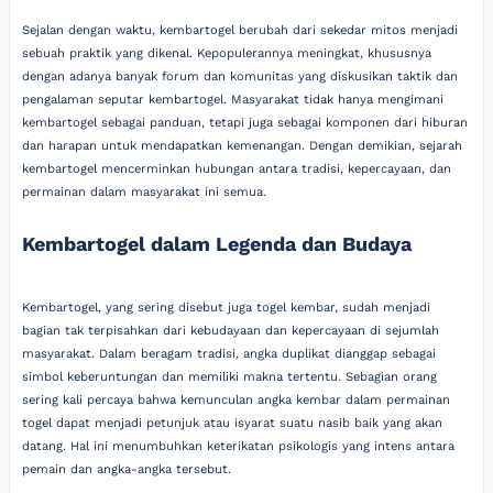
Sejalan dengan waktu, kembartogel berubah dari sekedar mitos menjadi
sebuah praktik yang dikenal. Kepopulerannya meningkat, khususnya
dengan adanya banyak forum dan komunitas yang diskusikan taktik dan
pengalaman seputar kembartogel. Masyarakat tidak hanya mengimani
kembartogel sebagai panduan, tetapi juga sebagai komponen dari hiburan
dan harapan untuk mendapatkan kemenangan. Dengan demikian, sejarah
kembartogel mencerminkan hubungan antara tradisi, kepercayaan, dan
permainan dalam masyarakat ini semua.
Kembartogel dalam Legenda dan Budaya
Kembartogel, yang sering disebut juga togel kembar, sudah menjadi
bagian tak terpisahkan dari kebudayaan dan kepercayaan di sejumlah
masyarakat. Dalam beragam tradisi, angka duplikat dianggap sebagai
simbol keberuntungan dan memiliki makna tertentu. Sebagian orang
sering kali percaya bahwa kemunculan angka kembar dalam permainan
togel dapat menjadi petunjuk atau isyarat suatu nasib baik yang akan
datang. Hal ini menumbuhkan keterikatan psikologis yang intens antara
pemain dan angka-angka tersebut.