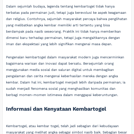
Dalam sejumlah budaya, legenda tentang kembartogel tidak hanya
terbatas pada permainan judi, tetapi juga berevolusi ke aspek keagamaan
dan religius. Contohnya, sejumlah masyarakat percaya bahwa penglihatan
yang melibatkan angka kembar memiliki arti tertentu yang bisa
berdampak pada nasib seseorang. Praktik ini tidak hanya memberikan
dimensi baru terhadap permainan, tetapi juga mengaitkannya dengan
iman dan ekspektasi yang lebih signifikan mengenai masa depan.
Pengenalan kembartogel dalam masyarakat modern juga mencerminkan
bagaimana warisan dan inovasi dapat bersatu. Bersejumlah orang
menggunakan media sosial dan saluran digital untuk membagikan
pengalaman dan cerita mengenai keberhasilan mereka dengan angka
kembar. Dalam hal ini, kembartogel menjadi lebih daripada permainan; ia
sudah menjadi fenomena sosial yang menghasilkan komunitas dan
berbagi momen-momen istimewa dalam menggapai keberuntungan.
Informasi dan Kenyataan Kembartogel
Kembartogel, atau kembar togel, telah jadi sebagian dari kebudayaan
masyarakat yang melihat angka sebagai simbol nasib baik. Sebagian besar