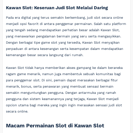
Kawan Slot: Keseruan Judi Slot Melalui Daring
Pada era digital yang terus semakin berkembang, judi slot secara online
menjadi opsi favorit di antara penggemar permainan. Salah satu platform
yang tengah sedang mendapatkan perhatian besar adalah Kawan Slot,
yang menawarkan pengalaman bermain yang seru serta mengasyikkan.
Dengan berbagai tipe game slot yang tersedia, Kawan Slot menyajikan
perpaduan di antara kesenangan serta kesempatan dalam mendapatkan
kemenangan besar secara langsung dari rumah.
Kawan Slot tidak hanya memberikan akses gampang ke dalam beraneka
ragam game menarik, namun juga membentuk sebuah komunitas bagi
para penggemar slot. Di sini, pemain dapat merasakan berbagai fitur
menarik, bonus, serta penawaran yang membuat sensasi bermain
semakin menguntungkan pengguna. Dengan antarmuka yang ramah
pengguna dan sistem keamanannya yang terjaga, Kawan Slot menjadi
opcion utama bagi mereka yang ingin ingin merasakan sensasi judi slot
secara online.
Macam Permainan Slot di Kawan Slot