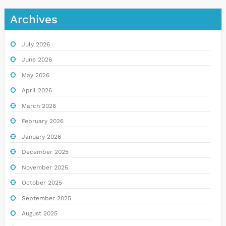
Archives
July 2026
June 2026
May 2026
April 2026
March 2026
February 2026
January 2026
December 2025
November 2025
October 2025
September 2025
August 2025