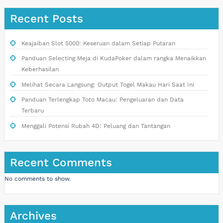
Recent Posts
Keajaiban Slot 5000: Keseruan dalam Setiap Putaran
Panduan Selecting Meja di KudaPoker dalam rangka Menaikkan
Keberhasilan
Melihat Secara Langsung: Output Togel Makau Hari Saat Ini
Panduan Terlengkap Toto Macau: Pengeluaran dan Data
Terbaru
Menggali Potensi Rubah 4D: Peluang dan Tantangan
Recent Comments
No comments to show.
Archives