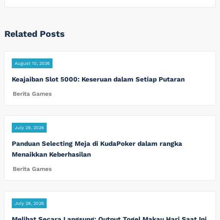
Related Posts
August 10, 2026
Keajaiban Slot 5000: Keseruan dalam Setiap Putaran
Berita Games
July 29, 2026
Panduan Selecting Meja di KudaPoker dalam rangka
Menaikkan Keberhasilan
Berita Games
July 28, 2026
Melihat Secara Langsung: Output Togel Makau Hari Saat Ini