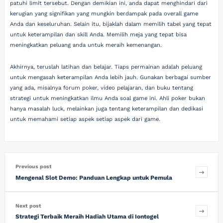
patuhi limit tersebut. Dengan demikian ini, anda dapat menghindari dari
kerugian yang signifikan yang mungkin berdampak pada overall game
Anda dan keseluruhan. Selain itu, bijaklah dalam memilih tabel yang tepat
untuk keterampilan dan skill Anda. Memilih meja yang tepat bisa
meningkatkan peluang anda untuk meraih kemenangan.
Akhirnya, teruslah latihan dan belajar. Tiaps permainan adalah peluang
untuk mengasah keterampilan Anda lebih jauh. Gunakan berbagai sumber
yang ada, misalnya forum poker, video pelajaran, dan buku tentang
strategi untuk meningkatkan ilmu Anda soal game ini. Ahli poker bukan
hanya masalah luck, melainkan juga tentang keterampilan dan dedikasi
untuk memahami setiap aspek setiap aspek dari game.
Previous post
Mengenal Slot Demo: Panduan Lengkap untuk Pemula
Next post
Strategi Terbaik Meraih Hadiah Utama di Iontogel