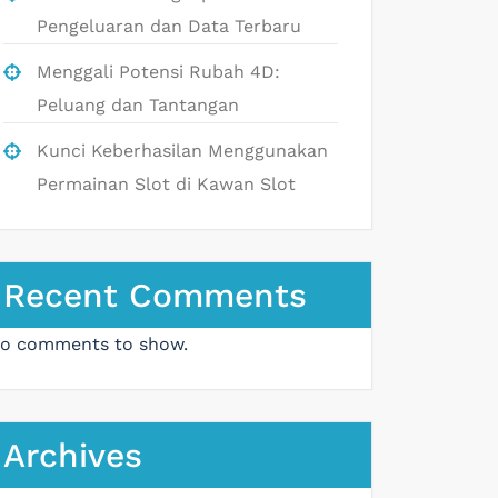
Pengeluaran dan Data Terbaru
Menggali Potensi Rubah 4D:
Peluang dan Tantangan
Kunci Keberhasilan Menggunakan
Permainan Slot di Kawan Slot
Recent Comments
o comments to show.
Archives