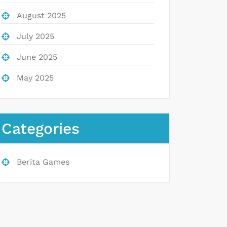
August 2025
July 2025
June 2025
May 2025
Categories
Berita Games