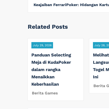
Keajaiban FerrariPoker: Hidangan Kart
Related Posts
July 29, 2026
July 28, 2
Panduan Selecting
Melihat
Meja di KudaPoker
Langsu
dalam rangka
Togel M
Menaikkan
Ini
Keberhasilan
Berita 
Berita Games