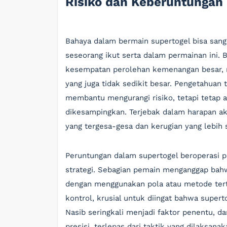
Risiko dan Keberuntungan
Bahaya dalam bermain supertogel bisa sang
seseorang ikut serta dalam permainan ini. 
kesempatan perolehan kemenangan besar, 
yang juga tidak sedikit besar. Pengetahuan 
membantu mengurangi risiko, tetapi tetap a
dikesampingkan. Terjebak dalam harapan a
yang tergesa-gesa dan kerugian yang lebih s
Peruntungan dalam supertogel beroperasi 
strategi. Sebagian pemain menganggap bah
dengan menggunakan pola atau metode terte
kontrol, krusial untuk diingat bahwa superto
Nasib seringkali menjadi faktor penentu, da
presisi, terlepas dari taktik yang dilaksanak