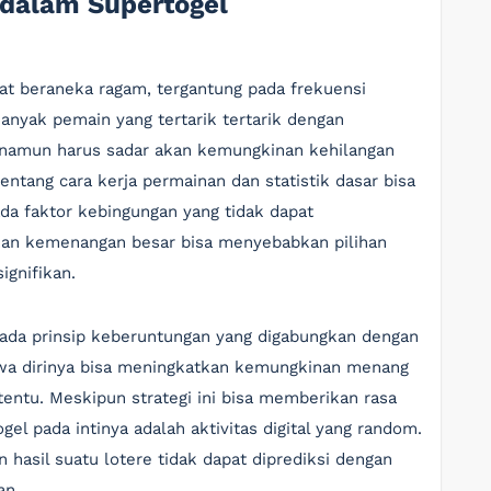
 dalam Supertogel
at beraneka ragam, tergantung pada frekuensi
Banyak pemain yang tertarik tertarik dengan
namun harus sadar akan kemungkinan kehilangan
tentang cara kerja permainan dan statistik dasar bisa
da faktor kebingungan yang tidak dapat
kan kemenangan besar bisa menyebabkan pilihan
ignifikan.
pada prinsip keberuntungan yang digabungkan dengan
wa dirinya bisa meningkatkan kemungkinan menang
ntu. Meskipun strategi ini bisa memberikan rasa
gel pada intinya adalah aktivitas digital yang random.
n hasil suatu lotere tidak dapat diprediksi dengan
an.