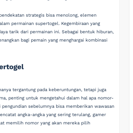
pendekatan strategis bisa menolong, elemen
dalam permainan supertogel. Kegembiraan yang
ya tarik dari permainan ini. Sebagai bentuk hiburan,
enangkan bagi pemain yang menghargai kombinasi
ertogel
anya tergantung pada keberuntungan, tetapi juga
ama, penting untuk mengetahui dalam hal apa nomor-
masi pengundian sebelumnya bisa memberikan wawasan
encatat angka-angka yang sering terulang, gamer
aat memilih nomor yang akan mereka pilih