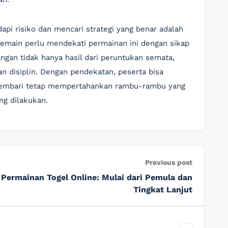
pi risiko dan mencari strategi yang benar adalah
Pemain perlu mendekati permainan ini dengan sikap
ngan tidak hanya hasil dari peruntukan semata,
 disiplin. Dengan pendekatan, peserta bisa
sembari tetap mempertahankan rambu-rambu yang
g dilakukan.
Previous post
Permainan Togel Online: Mulai dari Pemula dan
Tingkat Lanjut