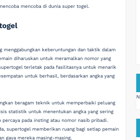
encoba mencoba di dunia super togel.
togel
ng menggabungkan keberuntungan dan taktik dalam
pemain diharuskan untuk meramalkan nomor yang
upertogel terletak pada fasilitasnya untuk menarik
kesempatan untuk berhasil, berdasarkan angka yang
N
bangkan beragam teknik untuk memperbaiki peluang
is statistik untuk menentukan angka yang sering
 percaya pada insting atau nomor nasib pribadi.
a, supertogel memberikan ruang bagi setiap pemain
gan gaya mereka masing-masing.