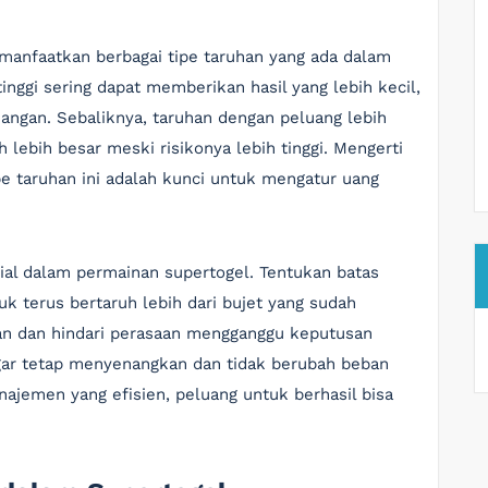
manfaatkan berbagai tipe taruhan yang ada dalam
inggi sering dapat memberikan hasil yang lebih kecil,
gan. Sebaliknya, taruhan dengan peluang lebih
lebih besar meski risikonya lebih tinggi. Mengerti
 taruhan ini adalah kunci untuk mengatur uang
al dalam permainan supertogel. Tentukan batas
uk terus bertaruh lebih dari bujet yang sudah
n dan hindari perasaan mengganggu keputusan
gar tetap menyenangkan dan tidak berubah beban
ajemen yang efisien, peluang untuk berhasil bisa