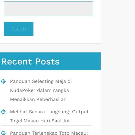
Search
Recent Posts
Panduan Selecting Meja di
KudaPoker dalam rangka
Menaikkan Keberhasilan
Melihat Secara Langsung: Output
Togel Makau Hari Saat Ini
Panduan Terlengkap Toto Macau: