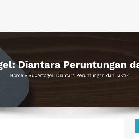
el: Diantara Peruntungan d
Home
»
Supertogel: Diantara Peruntungan dan Taktik