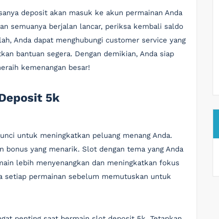
asanya deposit akan masuk ke akun permainan Anda
n semuanya berjalan lancar, periksa kembali saldo
salah, Anda dapat menghubungi customer service yang
tkan bantuan segera. Dengan demikian, Anda siap
meraih kemenangan besar!
Deposit 5k
 kunci untuk meningkatkan peluang menang Anda.
an bonus yang menarik. Slot dengan tema yang Anda
main lebih menyenangkan dan meningkatkan fokus
rja setiap permainan sebelum memutuskan untuk
at penting saat bermain slot deposit 5k. Tetapkan