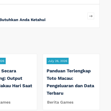
 Butuhkan Anda Ketahui
026
July 26, 2026
 Secara
Panduan Terlengkap
ng: Output
Toto Macau:
akau Hari Saat
Pengeluaran dan Data
Terbaru
Games
Berita Games