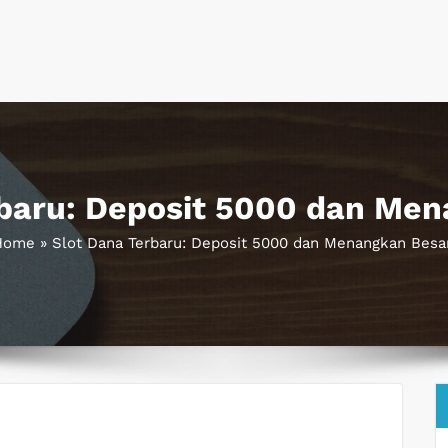
rbaru: Deposit 5000 dan Men
Home
»
Slot Dana Terbaru: Deposit 5000 dan Menangkan Besa