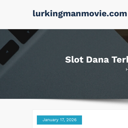
Skip
lurkingmanmovie.com
to
content
Slot Dana Te
January 17, 2026