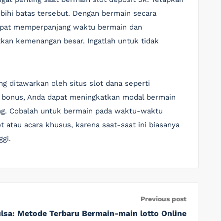
bihi batas tersebut. Dengan bermain secara
dapat memperpanjang waktu bermain dan
an kemenangan besar. Ingatlah untuk tidak
g ditawarkan oleh situs slot dana seperti
 bonus, Anda dapat meningkatkan modal bermain
ng. Cobalah untuk bermain pada waktu-waktu
t atau acara khusus, karena saat-saat ini biasanya
gi.
Previous post
lsa: Metode Terbaru Bermain-main lotto Online