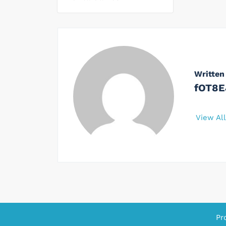
Written
fOT8E
View Al
Pr