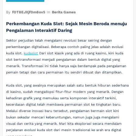
By
fOT8EJXjf0m8ov5
In
Berita Games
Perkembangan Kuda Slot: Sejak Mesin Beroda menuju
Pengalaman Interaktif Daring
Sektor perjudian telah mengalami revolusi besar seiring dengan
perkembangan digitalisasi. Beberapa contoh paling jelas adalah evolusi
kuda slot.
kudaslot
Dari slot klasik yang ada di ruang kasino, kini kuda
slot bertransformasi menjadi pengalaman dalam bentuk digital yang
menarik. Transformasi ini tidak hanya saja berdampak pada pengalaman
pemain tetapi dan cara permainan itu sendiri dibuat dan ditampilkan.
Kuda slot, yang awalnya merupakan salah satu bentuk hiburan sederhana
di kasino, sudah mengadopsi fitur-fitur modern yang menarik. Dengan
kehadiran grafik yang memukau serta komponen interaktif terkini,
kecerdasan digital telah membawa permainan slot ke tingkatan baru.
Melalui diverse inovasi baru tersebut, pengalaman bermain slot kini
bukan sekadar mencari keberuntungan, namun juga juga mengalami
visual dan cerita yang menarik. Mari kita eksplorasi secara mendalam
perjalanan evolusi kuda slot dari mesin tradisional ke arah era digital