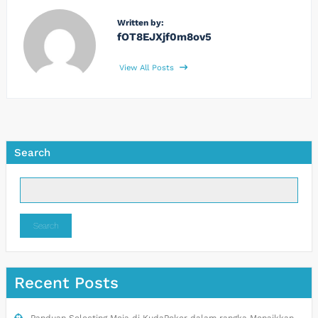
Written by:
fOT8EJXjf0m8ov5
View All Posts
Search
Search
Recent Posts
Panduan Selecting Meja di KudaPoker dalam rangka Menaikkan