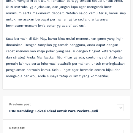
untuk mengisi kredit akun. Tentukan cara yg terbaik sesuai untuk Anda,
ikuti instruksi yg dijelaskan, dan jangan lupa agar mengecek limit
minimum serta maksimum deposit. Setelah saldo kamu terisi, kamu siap
untuk merasakan berbagai permainan yg tersedia, diantaranya
bermacam-macam jenis poker yg ada di aplikasi.
Saat bermain di IDN Play, kamu bisa mulai menentukan game yang ingin
dimainkan. Dengan tampilan yg ramah pengguna, Anda dapat dengan
cepat menemukan meja poker yang sesuai dengan tingkat keterampilan
dan strategi Anda. Manfaatkan fitur-fitur yg ada, contohnya chat dengan
pemain lainnya serta informasi statistik permainan, untuk meningkatkan
pengalaman bermain kamu. Selalu ingat agar bermain secara bijak dan
mengelola bankroll Anda supaya tetap di limit yang kompatibel.
Previous post
IDN Gambling: Lokasi Ideal untuk Para Pecinta Judi
Next post