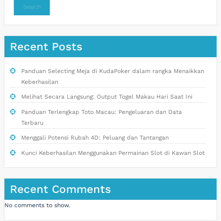
Search
Recent Posts
Panduan Selecting Meja di KudaPoker dalam rangka Menaikkan
Keberhasilan
Melihat Secara Langsung: Output Togel Makau Hari Saat Ini
Panduan Terlengkap Toto Macau: Pengeluaran dan Data
Terbaru
Menggali Potensi Rubah 4D: Peluang dan Tantangan
Kunci Keberhasilan Menggunakan Permainan Slot di Kawan Slot
Recent Comments
No comments to show.