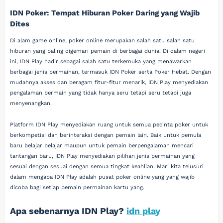
IDN Poker: Tempat Hiburan Poker Daring yang Wajib
Dites
Di alam game online, poker online merupakan salah satu salah satu
hiburan yang paling digemari pemain di berbagai dunia. Di dalam negeri
ini, IDN Play hadir sebagai salah satu terkemuka yang menawarkan
berbagai jenis permainan, termasuk IDN Poker serta Poker Hebat. Dengan
mudahnya akses dan beragam fitur-fitur menarik, IDN Play menyediakan
pengalaman bermain yang tidak hanya seru tetapi seru tetapi juga
menyenangkan.
Platform IDN Play menyediakan ruang untuk semua pecinta poker untuk
berkompetisi dan berinteraksi dengan pemain lain. Baik untuk pemula
baru belajar belajar maupun untuk pemain berpengalaman mencari
tantangan baru, IDN Play menyediakan pilihan jenis permainan yang
sesuai dengan sesuai dengan semua tingkat keahlian. Mari kita telusuri
dalam mengapa IDN Play adalah pusat poker online yang yang wajib
dicoba bagi setiap pemain permainan kartu yang.
Apa sebenarnya IDN Play?
idn play