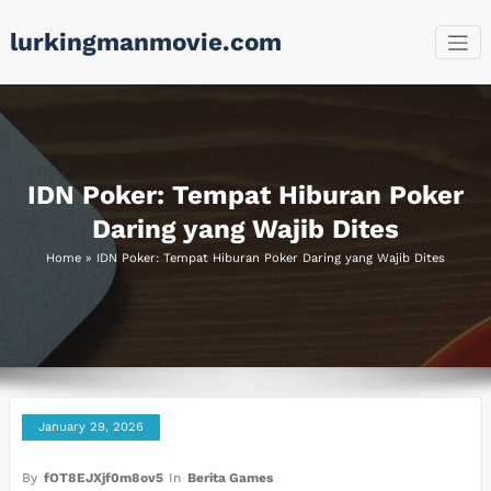
Skip
lurkingmanmovie.com
to
content
IDN Poker: Tempat Hiburan Poker
Daring yang Wajib Dites
Home
»
IDN Poker: Tempat Hiburan Poker Daring yang Wajib Dites
January 29, 2026
By
fOT8EJXjf0m8ov5
In
Berita Games