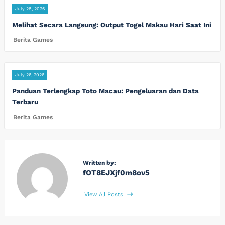
July 28, 2026
Melihat Secara Langsung: Output Togel Makau Hari Saat Ini
Berita Games
July 26, 2026
Panduan Terlengkap Toto Macau: Pengeluaran dan Data
Terbaru
Berita Games
Written by:
fOT8EJXjf0m8ov5
View All Posts