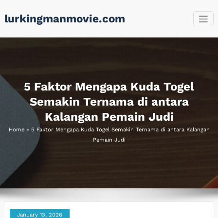
Skip
lurkingmanmovie.com
to
content
5 Faktor Mengapa Kuda Togel
Semakin Ternama di antara
Kalangan Pemain Judi
Home
»
5 Faktor Mengapa Kuda Togel Semakin Ternama di antara Kalangan
Pemain Judi
January 13, 2026