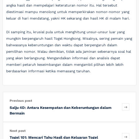
angka hasil dan mempelajari keteraturan nomor itu. Hal tersebut
diestimasi mampu menolong untuk memperkirakan nomor-nomor yang
keluar di hari mendatang, yakni HK sekarang dan hasil HK di malam hari.
Di samping itu, krusial pula untuk menghitung unsur-unsur luar yang
mungkin berpengaruh hasil Togel Hongkong. Misalnya, sering pemain yang
bahwasanya keberuntungan dan waktu dapat berpengaruh dalam
pemilihan nomor. Walau demikian, tidak ada jaminan sebenarnya soal hal
yang akan berlangsung. Mengandalkan informasi dan analisis dapat
memberi petaruh keseimbangan dalam mengambil pilihan lebih lebih
berdasarkan informasi ketika memasang taruhan.
Previous post
Salju 4D: Antara Kesempatan dan Keberuntungan dalam
Bermain
Next post
Togel 101: Mencari Tahu Hasil dan Keluaran Togel