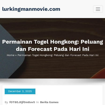
Skip
lurkingmanmovie.com
to
content
Permainan Togel Hongkong: Peluang
dan Forecast Pada Hari Ini
Home
»
Permainan Togel Hongkong: Peluang dan Forecast Pada Hari Ini
December 3, 2025
By
fOT8EJXjf0m8ov5
In
Berita Games