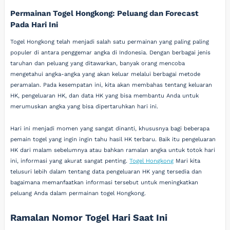
Permainan Togel Hongkong: Peluang dan Forecast
Pada Hari Ini
Togel Hongkong telah menjadi salah satu permainan yang paling paling
populer di antara penggemar angka di Indonesia. Dengan berbagai jenis
taruhan dan peluang yang ditawarkan, banyak orang mencoba
mengetahui angka-angka yang akan keluar melalui berbagai metode
peramalan. Pada kesempatan ini, kita akan membahas tentang keluaran
HK, pengeluaran HK, dan data HK yang bisa membantu Anda untuk
merumuskan angka yang bisa dipertaruhkan hari ini.
Hari ini menjadi momen yang sangat dinanti, khususnya bagi beberapa
pemain togel yang ingin ingin tahu hasil HK terbaru. Baik itu pengeluaran
HK dari malam sebelumnya atau bahkan ramalan angka untuk totok hari
ini, informasi yang akurat sangat penting.
Togel Hongkong
Mari kita
telusuri lebih dalam tentang data pengeluaran HK yang tersedia dan
bagaimana memanfaatkan informasi tersebut untuk meningkatkan
peluang Anda dalam permainan togel Hongkong.
Ramalan Nomor Togel Hari Saat Ini