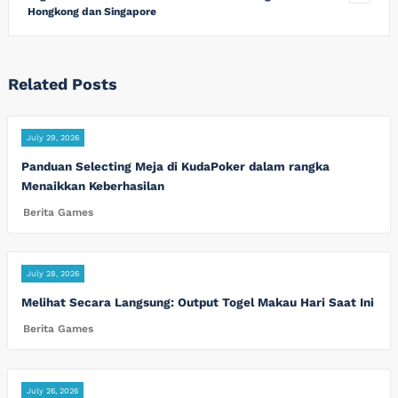
Hongkong dan Singapore
Related Posts
July 29, 2026
Panduan Selecting Meja di KudaPoker dalam rangka
Menaikkan Keberhasilan
Berita Games
July 28, 2026
Melihat Secara Langsung: Output Togel Makau Hari Saat Ini
Berita Games
July 26, 2026