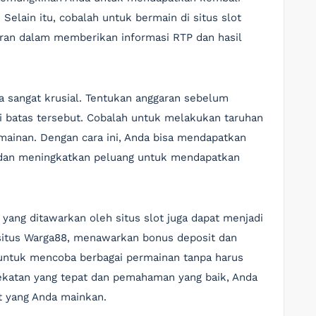
Selain itu, cobalah untuk bermain di situs slot
aran dalam memberikan informasi RTP dan hasil
a sangat krusial. Tentukan anggaran sebelum
 batas tersebut. Cobalah untuk melakukan taruhan
rmainan. Dengan cara ini, Anda bisa mendapatkan
 dan meningkatkan peluang untuk mendapatkan
yang ditawarkan oleh situs slot juga dapat menjadi
i situs Warga88, menawarkan bonus deposit dan
 untuk mencoba berbagai permainan tanpa harus
katan yang tepat dan pemahaman yang baik, Anda
t yang Anda mainkan.