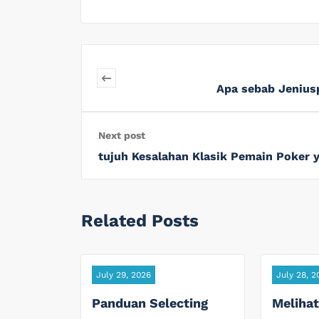
Apa sebab Jenius
Next post
tujuh Kesalahan Klasik Pemain Poker y
Related Posts
July 29, 2026
July 28, 2
Panduan Selecting
Melihat