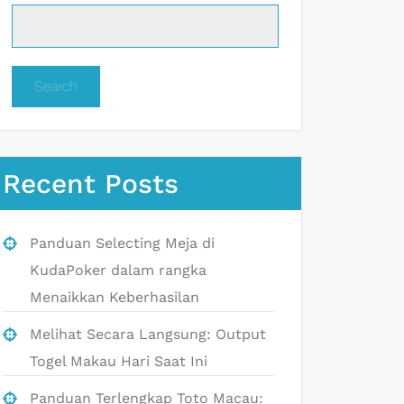
Search
Recent Posts
Panduan Selecting Meja di
KudaPoker dalam rangka
Menaikkan Keberhasilan
Melihat Secara Langsung: Output
Togel Makau Hari Saat Ini
Panduan Terlengkap Toto Macau: