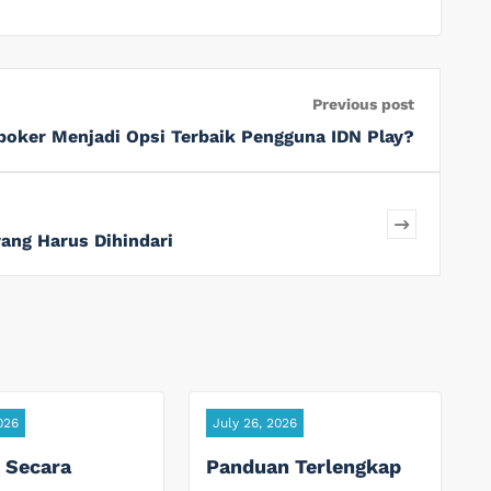
Previous post
poker Menjadi Opsi Terbaik Pengguna IDN Play?
ang Harus Dihindari
026
July 26, 2026
 Secara
Panduan Terlengkap