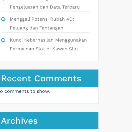
Pengeluaran dan Data Terbaru
Menggali Potensi Rubah 4D:
Peluang dan Tantangan
Kunci Keberhasilan Menggunakan
Permainan Slot di Kawan Slot
Recent Comments
o comments to show.
Archives