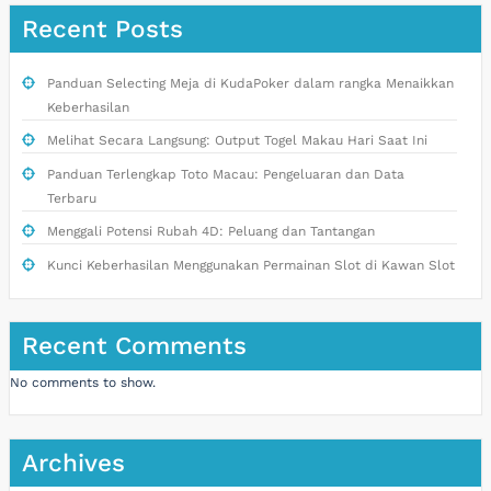
Recent Posts
Panduan Selecting Meja di KudaPoker dalam rangka Menaikkan
Keberhasilan
Melihat Secara Langsung: Output Togel Makau Hari Saat Ini
Panduan Terlengkap Toto Macau: Pengeluaran dan Data
Terbaru
Menggali Potensi Rubah 4D: Peluang dan Tantangan
Kunci Keberhasilan Menggunakan Permainan Slot di Kawan Slot
Recent Comments
No comments to show.
Archives