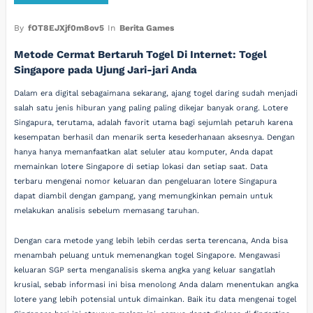
By
fOT8EJXjf0m8ov5
In
Berita Games
Metode Cermat Bertaruh Togel Di Internet: Togel
Singapore pada Ujung Jari-jari Anda
Dalam era digital sebagaimana sekarang, ajang togel daring sudah menjadi
salah satu jenis hiburan yang paling paling dikejar banyak orang. Lotere
Singapura, terutama, adalah favorit utama bagi sejumlah petaruh karena
kesempatan berhasil dan menarik serta kesederhanaan aksesnya. Dengan
hanya hanya memanfaatkan alat seluler atau komputer, Anda dapat
memainkan lotere Singapore di setiap lokasi dan setiap saat. Data
terbaru mengenai nomor keluaran dan pengeluaran lotere Singapura
dapat diambil dengan gampang, yang memungkinkan pemain untuk
melakukan analisis sebelum memasang taruhan.
Dengan cara metode yang lebih lebih cerdas serta terencana, Anda bisa
menambah peluang untuk memenangkan togel Singapore. Mengawasi
keluaran SGP serta menganalisis skema angka yang keluar sangatlah
krusial, sebab informasi ini bisa menolong Anda dalam menentukan angka
lotere yang lebih potensial untuk dimainkan. Baik itu data mengenai togel