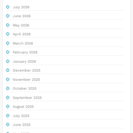
July 2026
June 2026
May 2026
April 2026
March 2026
February 2026
January 2026
December 2025
November 2025
October 2025
September 2025
August 2025
July 2025
June 2025