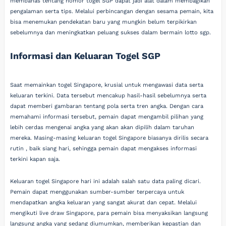
membahas tentang nomor togel SGP dapat jadi alat dalam membagikan
pengalaman serta tips. Melalui perbincangan dengan sesama pemain, kita
bisa menemukan pendekatan baru yang mungkin belum terpikirkan
sebelumnya dan meningkatkan peluang sukses dalam bermain lotto sgp.
Informasi dan Keluaran Togel SGP
Saat memainkan togel Singapore, krusial untuk mengawasi data serta
keluaran terkini. Data tersebut mencakup hasil-hasil sebelumnya serta
dapat memberi gambaran tentang pola serta tren angka. Dengan cara
memahami informasi tersebut, pemain dapat mengambil pilihan yang
lebih cerdas mengenai angka yang akan akan dipilih dalam taruhan
mereka. Masing-masing keluaran togel Singapore biasanya dirilis secara
rutin , baik siang hari, sehingga pemain dapat mengakses informasi
terkini kapan saja.
Keluaran togel Singapore hari ini adalah salah satu data paling dicari.
Pemain dapat menggunakan sumber-sumber terpercaya untuk
mendapatkan angka keluaran yang sangat akurat dan cepat. Melalui
mengikuti live draw Singapore, para pemain bisa menyaksikan langsung
langsung angka yang sedang diumumkan, memberikan kepastian dan