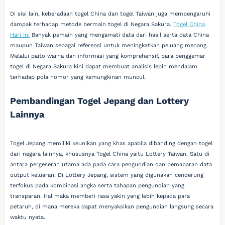
Di sisi lain, keberadaan togel China dan togel Taiwan juga mempengaruhi
dampak terhadap metode bermain togel di Negara Sakura.
Togel China
Hari Ini
Banyak pemain yang mengamati data dari hasil serta data China
maupun Taiwan sebagai referensi untuk meningkatkan peluang menang.
Melalui paito warna dan informasi yang komprehensif, para penggemar
togel di Negara Sakura kini dapat membuat analisis lebih mendalam
terhadap pola nomor yang kemungkinan muncul.
Pembandingan Togel Jepang dan Lottery
Lainnya
Togel Jepang memiliki keunikan yang khas apabila dibanding dengan togel
dari negara lainnya, khususnya Togel China yaitu Lottery Taiwan. Satu di
antara pergeseran utama ada pada cara pengundian dan pemaparan data
output keluaran. Di Lottery Jepang, sistem yang digunakan cenderung
terfokus pada kombinasi angka serta tahapan pengundian yang
transparan. Hal maka memberi rasa yakin yang lebih kepada para
petaruh, di mana mereka dapat menyaksikan pengundian langsung secara
waktu nyata.