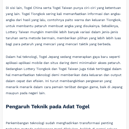
Di sisi lain, Togel China serta Togel Taiwan punya ciri-ciri yang ketentuan
yang lain. Togel Tiongkok sering kali memanfaatkan informasi dan angka-
angka dari hasil yang lalu, contohnya paito warna dan keluaran Tiongkok,
untuk membantu petaruh membuat angka yang disukainya. Sebaliknya,
Lottery Taiwan mungkin memiliki lebih banyak variasi dalam jenis-jenis
taruhan serta metode bermain, memberikan pilihan yang lebih lebih luas
bagi para petaruh yang mencari yang mencari taktik yang berbeda.
Dalam hal teknologi, Togel Jepang sedang menerapkan gaya baru seperti
aplikasi-aplikasi mobile dan situs daring demi minimalisir akses petaruh.
Sedangkan Lottery Tiongkok dan Togel Taiwan juga tidak tertinggal dalam
hal memanfaatkan teknologi demi memberikan data keluaran dan output
dalam cepat dan efisien. Ini turut membangkitkan pergeseran yang
menarik menarik dalam cara pemain terlibat dengan game, baik di Jepang
maupun pada negeri lain.
Pengaruh Teknik pada Adat Togel
Perkembangan teknologi sudah menghadirkan transformasi penting