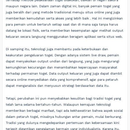
terhadap metode pelaksanaan togel dilakukan, baiklah di negeri sakura
maupun negara lain. Dalam zaman digital ini, banyak pemain togel yang
juga beralih dari yang metode tradisional menuju situs online yang juga
memberikan kemudahan serta akses yang lebih baik . Hal ini mengizinkan
para pemain untuk bertaruh setiap saat dan di mana saja tanpa harus
datang ke lokasi fisik, serta memberikan kesempatan agar melihat output
keluaran secara langsung menggunakan beragam aplikasi serta situs web.
Di samping itu, teknologi juga membantu pada keterbukaan dan
keakuratan pengeluaran togel. Dengan adanya sistem live draw, pemain
dapat menyaksikan output undian dari langsung, yang juga mengurangi
kemungkinan kecurangan dan menambahkan kepercayaan masyarakat
terhadap permainan togel. Data output keluaran yang juga dapat diambil
secara online menyediakan data yang komprehensif, agar para petaruh
dapat menganalisis dan menyusun strategi berdasarkan data itu.
Tetapi, perubahan ini pun menyebabkan kesulitan bagi tradisi togel yang
telah lama selama bertahun-tahun. Walaupun kemajuan teknologi
memberikan berbagai manfaat, tapi ada kekhawatiran bahwa aspek sosial
dalam petaruh togel, misalnya hubungan antar pemain, mulai berkurang.
Tradisi yang dulunya mengedepankan pertemuan dan kebersamaan kini
terjepit digantikan pengalaman bermain yang individualistis. Karena itu,