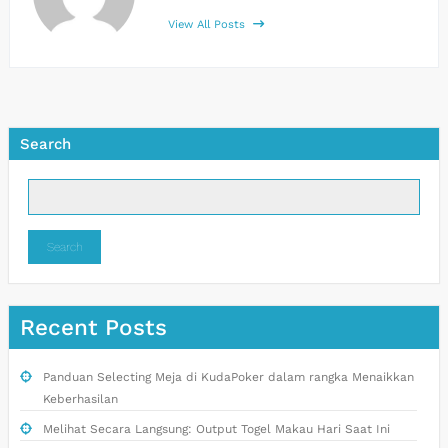
View All Posts
Search
Search
Recent Posts
Panduan Selecting Meja di KudaPoker dalam rangka Menaikkan
Keberhasilan
Melihat Secara Langsung: Output Togel Makau Hari Saat Ini