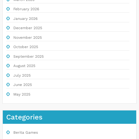
February 2026
January 2026
December 2025
November 2025
October 2025
September 2025
August 2025
July 2025
June 2025
May 2025
Categories
Berita Games