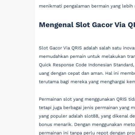
menikmati pengalaman bermain yang lebih
Mengenal Slot Gacor Via Q
Slot Gacor Via QRIS adalah salah satu inova
memudahkan pemain untuk melakukan transa
Quick Response Code Indonesian Standard
uang dengan cepat dan aman. Hal ini membu
terutama bagi mereka yang menghargai ke
Permainan slot yang menggunakan QRIS ti
tetapi juga berbagai jenis permainan yang
yang populer adalah slot88, yang dikenal de
bonus menarik. Dengan menggunakan meto
permainan ini tanpa perlu repot dengan pr