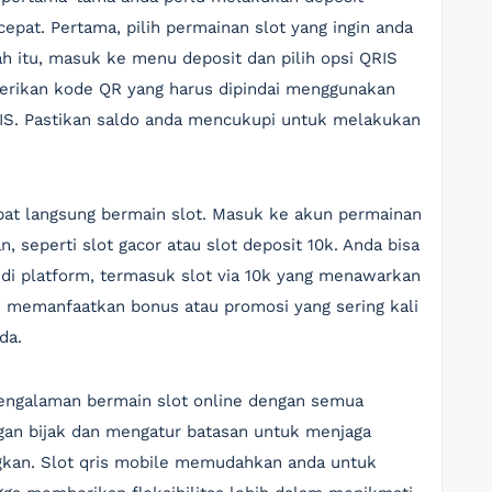
epat. Pertama, pilih permainan slot yang ingin anda
ah itu, masuk ke menu deposit dan pilih opsi QRIS
erikan kode QR yang harus dipindai menggunakan
RIS. Pastikan saldo anda mencukupi untuk melakukan
apat langsung bermain slot. Masuk ke akun permainan
n, seperti slot gacor atau slot deposit 10k. Anda bisa
di platform, termasuk slot via 10k yang menawarkan
uk memanfaatkan bonus atau promosi yang sering kali
da.
pengalaman bermain slot online dengan semua
gan bijak dan mengatur batasan untuk menjaga
kan. Slot qris mobile memudahkan anda untuk