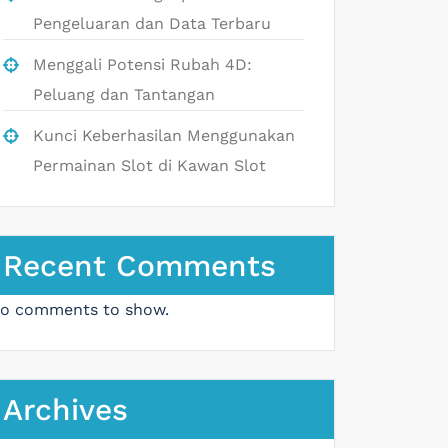
Pengeluaran dan Data Terbaru
Menggali Potensi Rubah 4D:
Peluang dan Tantangan
Kunci Keberhasilan Menggunakan
Permainan Slot di Kawan Slot
Recent Comments
o comments to show.
Archives