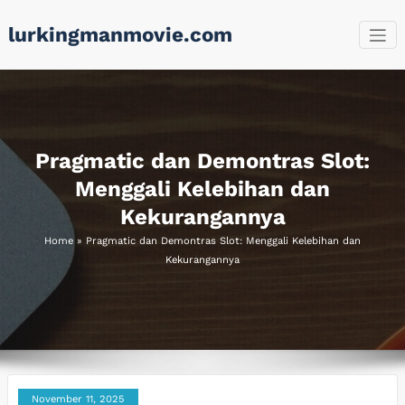
Skip
lurkingmanmovie.com
to
content
Pragmatic dan Demontras Slot:
Menggali Kelebihan dan
Kekurangannya
Home
»
Pragmatic dan Demontras Slot: Menggali Kelebihan dan
Kekurangannya
November 11, 2025