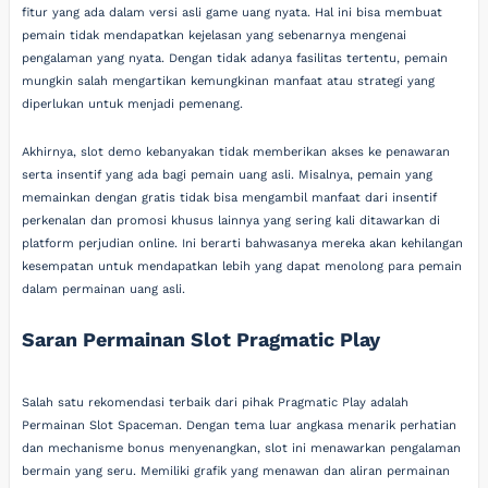
fitur yang ada dalam versi asli game uang nyata. Hal ini bisa membuat
pemain tidak mendapatkan kejelasan yang sebenarnya mengenai
pengalaman yang nyata. Dengan tidak adanya fasilitas tertentu, pemain
mungkin salah mengartikan kemungkinan manfaat atau strategi yang
diperlukan untuk menjadi pemenang.
Akhirnya, slot demo kebanyakan tidak memberikan akses ke penawaran
serta insentif yang ada bagi pemain uang asli. Misalnya, pemain yang
memainkan dengan gratis tidak bisa mengambil manfaat dari insentif
perkenalan dan promosi khusus lainnya yang sering kali ditawarkan di
platform perjudian online. Ini berarti bahwasanya mereka akan kehilangan
kesempatan untuk mendapatkan lebih yang dapat menolong para pemain
dalam permainan uang asli.
Saran Permainan Slot Pragmatic Play
Salah satu rekomendasi terbaik dari pihak Pragmatic Play adalah
Permainan Slot Spaceman. Dengan tema luar angkasa menarik perhatian
dan mechanisme bonus menyenangkan, slot ini menawarkan pengalaman
bermain yang seru. Memiliki grafik yang menawan dan aliran permainan