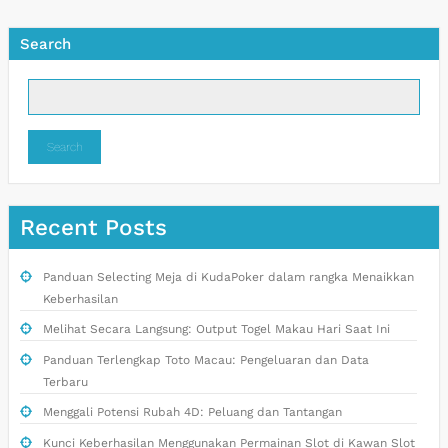
Search
Search
Recent Posts
Panduan Selecting Meja di KudaPoker dalam rangka Menaikkan
Keberhasilan
Melihat Secara Langsung: Output Togel Makau Hari Saat Ini
Panduan Terlengkap Toto Macau: Pengeluaran dan Data
Terbaru
Menggali Potensi Rubah 4D: Peluang dan Tantangan
Kunci Keberhasilan Menggunakan Permainan Slot di Kawan Slot