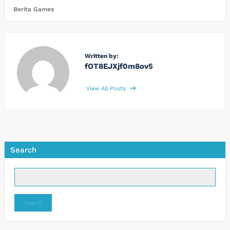
Berita Games
Written by:
fOT8EJXjf0m8ov5
View All Posts
Search
Search