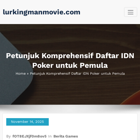
Skip
lurkingmanmovie.com
to
content
Petunjuk Komprehensif Daftar IDN
Poker untuk Pemula
Home
»
Petunjuk Komprehensif Daftar IDN Poker untuk Pemula
November 14, 2025
By
fOT8EJXjf0m8ov5
In
Berita Games