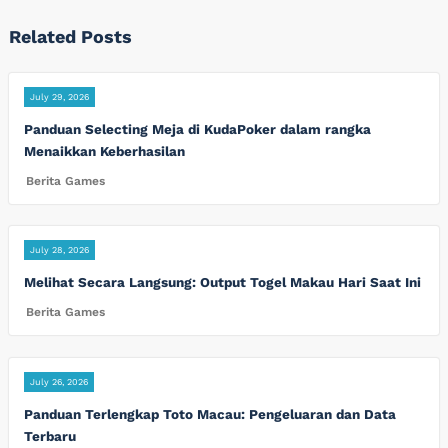
Related Posts
July 29, 2026
Panduan Selecting Meja di KudaPoker dalam rangka
Menaikkan Keberhasilan
Berita Games
July 28, 2026
Melihat Secara Langsung: Output Togel Makau Hari Saat Ini
Berita Games
July 26, 2026
Panduan Terlengkap Toto Macau: Pengeluaran dan Data
Terbaru