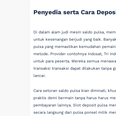
Penyedia serta Cara Depos
Di dalam alam judi mesin saldo pulsa, memi
untuk kesenangan berjudi yang baik. Banya
pulsa yang memastikan kemudahan pemain 
metode. Provider contohnya Indosat, Tri In
untuk para peserta. Mereka semua menawark
transaksi transaksi dapat dilakukan tanpa
lancar.
Cara setoran saldo pulsa kian diminati, kh
praktis demi bermain tanpa harus harus me
pembayaran lainnya. Slot deposit pulsa 
secara langsung dari pulsa ponsel milik me