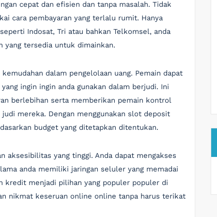
ngan cepat dan efisien dan tanpa masalah. Tidak
i cara pembayaran yang terlalu rumit. Hanya
 seperti Indosat, Tri atau bahkan Telkomsel, anda
 yang tersedia untuk dimainkan.
an kemudahan dalam pengelolaan uang. Pemain dapat
ng ingin ingin anda gunakan dalam berjudi. Ini
n berlebihan serta memberikan pemain kontrol
n judi mereka. Dengan menggunakan slot deposit
dasarkan budget yang ditetapkan ditentukan.
n aksesibilitas yang tinggi. Anda dapat mengakses
elama anda memiliki jaringan seluler yang memadai
kredit menjadi pilihan yang populer populer di
 nikmat keseruan online online tanpa harus terikat