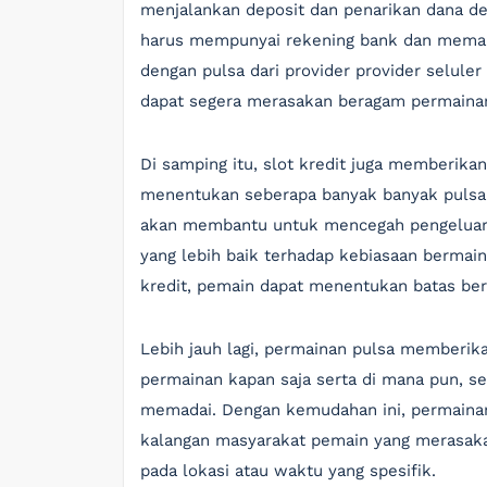
menjalankan deposit dan penarikan dana de
harus mempunyai rekening bank dan memaka
dengan pulsa dari provider provider seluler
dapat segera merasakan beragam permainan
Di samping itu, slot kredit juga memberik
menentukan seberapa banyak banyak pulsa ya
akan membantu untuk mencegah pengeluara
yang lebih baik terhadap kebiasaan bermai
kredit, pemain dapat menentukan batas ber
Lebih jauh lagi, permainan pulsa memberika
permainan kapan saja serta di mana pun, s
memadai. Dengan kemudahan ini, permainan 
kalangan masyarakat pemain yang merasakan
pada lokasi atau waktu yang spesifik.