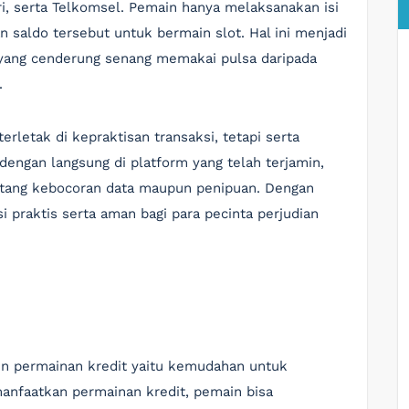
Tri, serta Telkomsel. Pemain hanya melaksanakan isi
 saldo tersebut untuk bermain slot. Hal ini menjadi
 yang cenderung senang memakai pulsa daripada
.
terletak di kepraktisan transaksi, tetapi serta
dengan langsung di platform yang telah terjamin,
ntang kebocoran data maupun penipuan. Dengan
si praktis serta aman bagi para pecinta perjudian
n permainan kredit yaitu kemudahan untuk
anfaatkan permainan kredit, pemain bisa