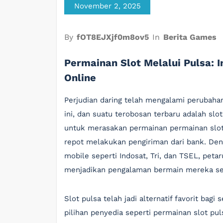
November 2, 2025
By
fOT8EJXjf0m8ov5
In
Berita Games
Permainan Slot Melalui Pulsa: I
Online
Perjudian daring telah mengalami perubahan
ini, dan suatu terobosan terbaru adalah sl
untuk merasakan permainan permainan slot 
repot melakukan pengiriman dari bank. Den
mobile seperti Indosat, Tri, dan TSEL, peta
menjadikan pengalaman bermain mereka s
Slot pulsa telah jadi alternatif favorit bagi
pilihan penyedia seperti permainan slot pul