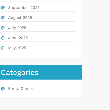
September 2025
August 2025
July 2025
June 2025
May 2025
Categories
Berita Games