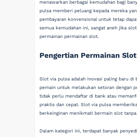
menawarkan berbagai kemudahan bagi banyak
pulsa memberi peluang kepada mereka yan
pembayaran konvensional untuk tetap dapat 
semua kemudahan ini, sangat aneh jika slot
permainan permainan slot.
Pengertian Permainan Slot 
Slot via pulsa adalah inovasi paling baru d
pemain untuk melakukan setoran dengan pul
tidak perlu mendaftar di bank atau memanfa
praktis dan cepat. Slot via pulsa memberik
berkeinginan menikmati bermain slot tanpa
Dalam kategori ini, terdapat banyak peny