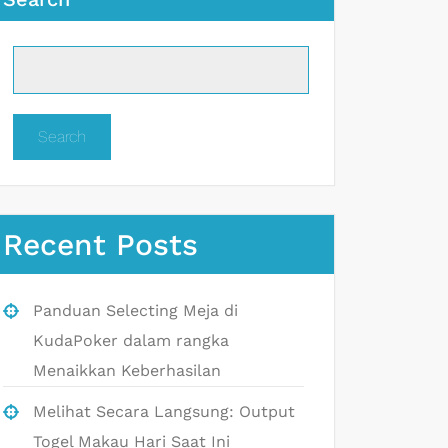
Search
Recent Posts
Panduan Selecting Meja di
KudaPoker dalam rangka
Menaikkan Keberhasilan
Melihat Secara Langsung: Output
Togel Makau Hari Saat Ini