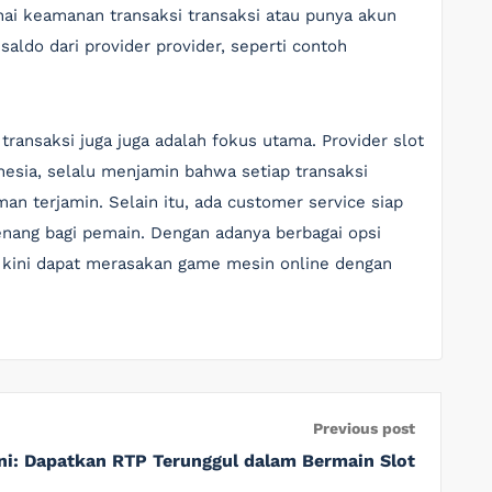
ai keamanan transaksi transaksi atau punya akun
ldo dari provider provider, seperti contoh
nsaksi juga juga adalah fokus utama. Provider slot
nesia, selalu menjamin bahwa setiap transaksi
an terjamin. Selain itu, ada customer service siap
nang bagi pemain. Dengan adanya berbagai opsi
 kini dapat merasakan game mesin online dengan
Previous post
Ini: Dapatkan RTP Terunggul dalam Bermain Slot