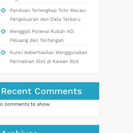
Panduan Terlengkap Toto Macau:
Pengeluaran dan Data Terbaru
Menggali Potensi Rubah 4D:
Peluang dan Tantangan
Kunci Keberhasilan Menggunakan
Permainan Slot di Kawan Slot
Recent Comments
o comments to show.